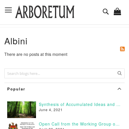
Skip
Toggle Nav
to
Search
Content
Albini
There are no posts at this moment
Popular
Synthesis of Accumulated Ideas and Proposals
June 4, 2021
Open Call from the Working Group on Afforestation of Moldova