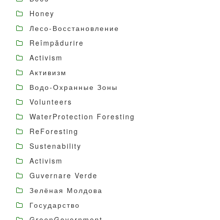
Honey
Лесо-Восстановление
Reîmpădurire
Activism
Активизм
Водо-Охранные Зоны
Volunteers
WaterProtection Foresting
ReForesting
Sustenability
Activism
Guvernare Verde
Зелёная Молдова
Государство
GreenGovernment