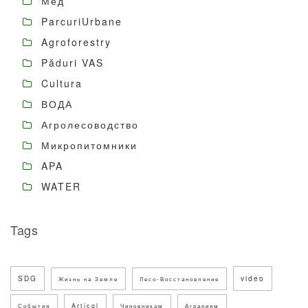
Мёд
ParcuriUrbane
Agroforestry
Păduri VAS
Cultura
ВОДА
Агролесоводство
Микропитомники
APA
WATER
Tags
SDG
video
Жизнь на Земле
Лесо-Восстановление
Articol
События
Чиновникам
Аграриям