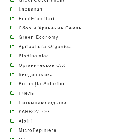
Lapusna1
PomiFructiferi
Сбор и Хранение Семян
Green Economy
Agricultura Organica
Biodinamica
Органическое С/Х
Биодинамика
Protecția Solurilor
Пчёлы
Питомниководство
#ARBOVLOG
Albini
MicroPepiniere