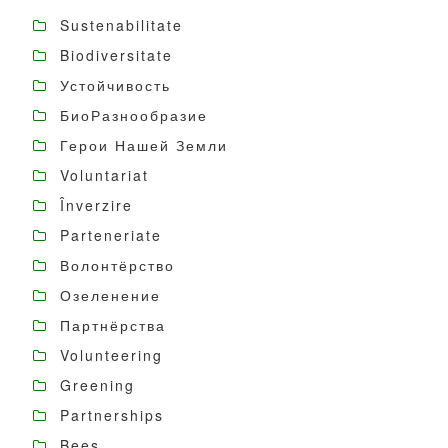
Sustenabilitate
Biodiversitate
Устойчивость
БиоРазнообразие
Герои Нашей Земли
Voluntariat
Înverzire
Parteneriate
Волонтёрство
Озеленение
Партнёрства
Volunteering
Greening
Partnerships
Bees