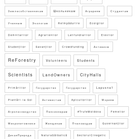
Школьникам
Землесобственникам
Аграриям
Студентам
Ученным
Экологам
Reîmpădurire
Ecolgilor
Demnitarilor
Agrarienilor
Latifundiarilor
Elevilor
Studenților
Savanților
Crowdfunding
Активизм
ReForestry
Students
Volunteers
Scientists
CityHalls
LandOwners
Lapusna1
Primăriilor
Государство
Государство
Plantări-la-Sol
Активистам
Apicultorilor
Мэриям
Агролесоводство
Пенсионерам
#TrufeMoldova
Femeilor
Микропитомники
Женщинам
Пчеловодам
Guvernanților
ДикаяПрирода
NaturaSălbatică
SectorulCinegetic