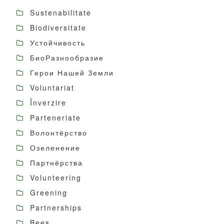
Sustenabilitate
Biodiversitate
Устойчивость
БиоРазнообразие
Герои Нашей Земли
Voluntariat
Înverzire
Parteneriate
Волонтёрство
Озеленение
Партнёрства
Volunteering
Greening
Partnerships
Bees