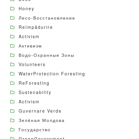
Honey
Лесо-Восстановление
Reîmpădurire
Activism
Активизм
Водо-Охранные Зоны
Volunteers
WaterProtection Foresting
ReForesting
Sustenability
Activism
Guvernare Verde
Зелёная Молдова
Государство
GreenGovernment