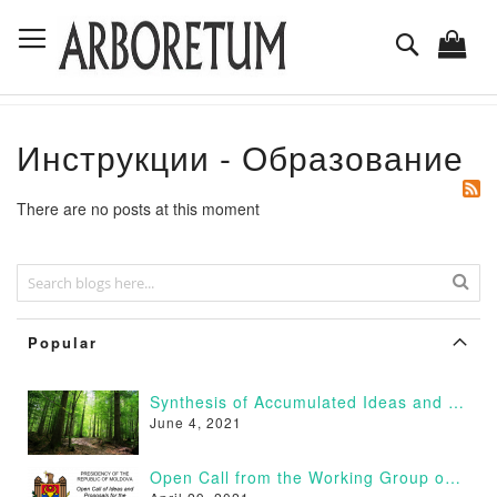
Skip
Toggle Nav
to
Search
Content
Инструкции - Образование
There are no posts at this moment
Popular
Synthesis of Accumulated Ideas and Proposals
June 4, 2021
Open Call from the Working Group on Afforestation of Moldova