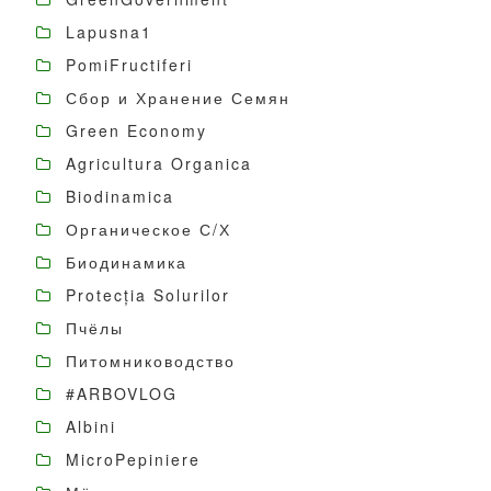
Lapusna1
PomiFructiferi
Сбор и Хранение Семян
Green Economy
Agricultura Organica
Biodinamica
Органическое С/Х
Биодинамика
Protecția Solurilor
Пчёлы
Питомниководство
#ARBOVLOG
Albini
MicroPepiniere