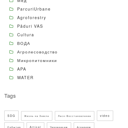
Мёд
ParcuriUrbane
Agroforestry
Păduri VAS
Cultura
ВОДА
Агролесоводство
Микропитомники
APA
WATER
Tags
SDG
video
Жизнь на Земле
Лесо-Восстановление
Articol
События
Чиновникам
Аграриям