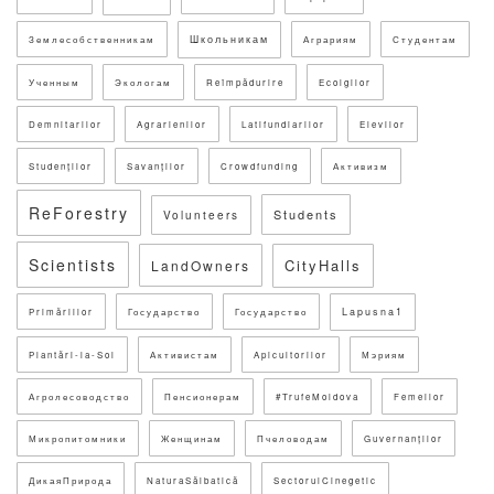
Школьникам
Землесобственникам
Аграриям
Студентам
Ученным
Экологам
Reîmpădurire
Ecolgilor
Demnitarilor
Agrarienilor
Latifundiarilor
Elevilor
Studenților
Savanților
Crowdfunding
Активизм
ReForestry
Students
Volunteers
Scientists
CityHalls
LandOwners
Lapusna1
Primăriilor
Государство
Государство
Plantări-la-Sol
Активистам
Apicultorilor
Мэриям
Агролесоводство
Пенсионерам
#TrufeMoldova
Femeilor
Микропитомники
Женщинам
Пчеловодам
Guvernanților
ДикаяПрирода
NaturaSălbatică
SectorulCinegetic