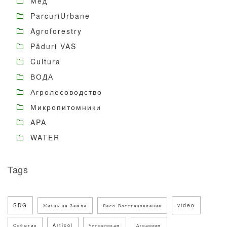
Мёд
ParcuriUrbane
Agroforestry
Păduri VAS
Cultura
ВОДА
Агролесоводство
Микропитомники
APA
WATER
Tags
SDG
video
Жизнь на Земле
Лесо-Восстановление
Articol
События
Чиновникам
Аграриям