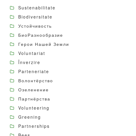
Sustenabilitate
Biodiversitate
Устойчивость
БиоРазнообразие
Герои Нашей Земли
Voluntariat
Înverzire
Parteneriate
Волонтёрство
Озеленение
Партнёрства
Volunteering
Greening
Partnerships
Bees