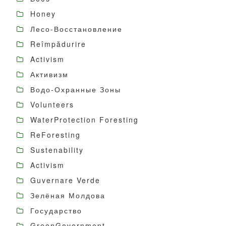
Honey
Лесо-Восстановление
Reîmpădurire
Activism
Активизм
Водо-Охранные Зоны
Volunteers
WaterProtection Foresting
ReForesting
Sustenability
Activism
Guvernare Verde
Зелёная Молдова
Государство
GreenGovernment