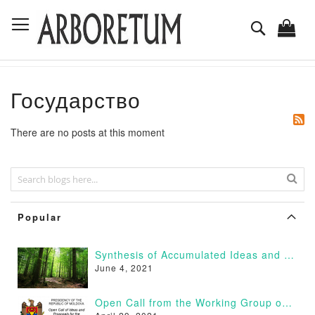
Skip
Toggle Nav
to
Search
Content
Государство
There are no posts at this moment
Popular
Synthesis of Accumulated Ideas and Proposals
June 4, 2021
Open Call from the Working Group on Afforestation of Moldova