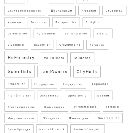
Школьникам
Землесобственникам
Аграриям
Студентам
Ученным
Экологам
Reîmpădurire
Ecolgilor
Demnitarilor
Agrarienilor
Latifundiarilor
Elevilor
Studenților
Savanților
Crowdfunding
Активизм
ReForestry
Students
Volunteers
Scientists
CityHalls
LandOwners
Lapusna1
Primăriilor
Государство
Государство
Plantări-la-Sol
Активистам
Apicultorilor
Мэриям
Агролесоводство
Пенсионерам
#TrufeMoldova
Femeilor
Микропитомники
Женщинам
Пчеловодам
Guvernanților
ДикаяПрирода
NaturaSălbatică
SectorulCinegetic