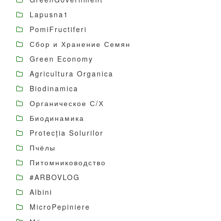
Lapusna1
PomiFructiferi
Сбор и Хранение Семян
Green Economy
Agricultura Organica
Biodinamica
Органическое С/Х
Биодинамика
Protecția Solurilor
Пчёлы
Питомниководство
#ARBOVLOG
Albini
MicroPepiniere