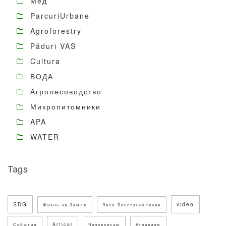
Мёд
ParcuriUrbane
Agroforestry
Păduri VAS
Cultura
ВОДА
Агролесоводство
Микропитомники
APA
WATER
Tags
SDG
video
Жизнь на Земле
Лесо-Восстановление
Articol
События
Чиновникам
Аграриям