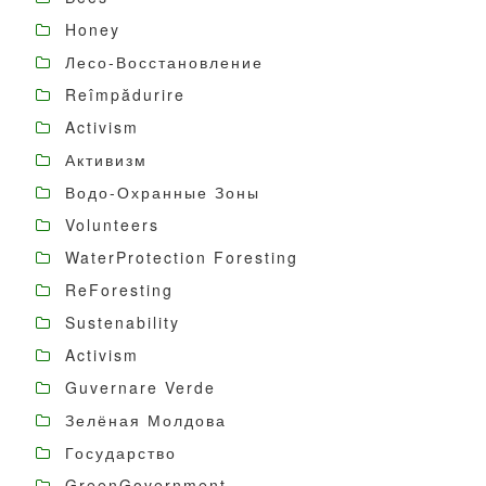
Honey
Лесо-Восстановление
Reîmpădurire
Activism
Активизм
Водо-Охранные Зоны
Volunteers
WaterProtection Foresting
ReForesting
Sustenability
Activism
Guvernare Verde
Зелёная Молдова
Государство
GreenGovernment