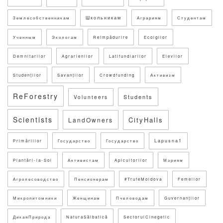
Школьникам
Землесобственникам
Аграриям
Студентам
Ученным
Экологам
Reîmpădurire
Ecolgilor
Demnitarilor
Agrarienilor
Latifundiarilor
Elevilor
Studenților
Savanților
Crowdfunding
Активизм
ReForestry
Students
Volunteers
Scientists
CityHalls
LandOwners
Lapusna1
Primăriilor
Государство
Государство
Plantări-la-Sol
Активистам
Apicultorilor
Мэриям
Агролесоводство
Пенсионерам
#TrufeMoldova
Femeilor
Микропитомники
Женщинам
Пчеловодам
Guvernanților
ДикаяПрирода
NaturaSălbatică
SectorulCinegetic