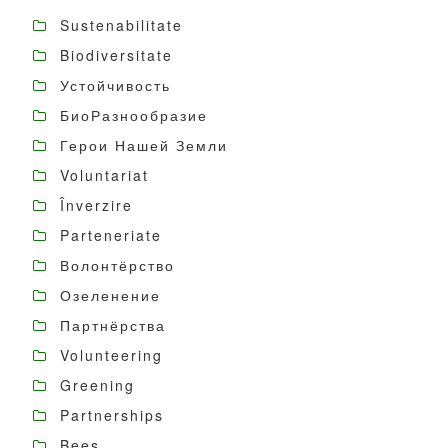
Sustenabilitate
Biodiversitate
Устойчивость
БиоРазнообразие
Герои Нашей Земли
Voluntariat
Înverzire
Parteneriate
Волонтёрство
Озеленение
Партнёрства
Volunteering
Greening
Partnerships
Bees