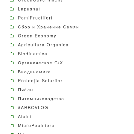
Lapusna1
PomiFructiferi
Сбор и Хранение Семян
Green Economy
Agricultura Organica
Biodinamica
Органическое С/Х
Биодинамика
Protecția Solurilor
Пчёлы
Питомниководство
#ARBOVLOG
Albini
MicroPepiniere