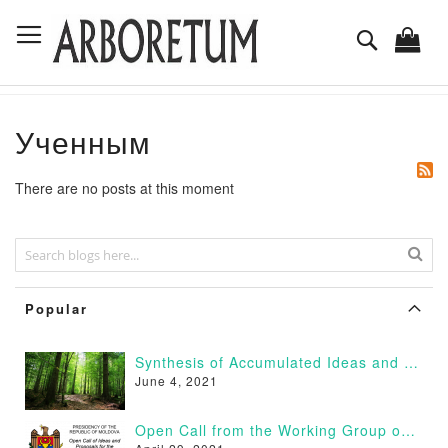
Skip
Toggle Nav
to
Search
Content
Ученным
There are no posts at this moment
Popular
Synthesis of Accumulated Ideas and Proposals
June 4, 2021
Open Call from the Working Group on Afforestation of Moldova