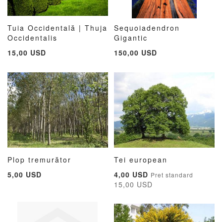
Tuia Occidentală | Thuja
Sequoiadendron
ADAUGATI
ADAUGATI
ADAUG
AD
Occidentalis
Adauga în cos
Gigantic
Adauga în cos
LA
PENTRU
LA
PE
15,00 USD
150,00 USD
LISTA
COMPARARE
LISTA
CO
DE
DE
DORINTE
DORIN
Plop tremurător
Tei european
ADAUGATI
ADAUGATI
ADAUG
AD
Adauga în cos
Adauga în cos
Pret
5,00 USD
4,00 USD
Pret standard
LA
PENTRU
LA
PE
special
15,00 USD
LISTA
COMPARARE
LISTA
CO
DE
DE
DORINTE
DORIN