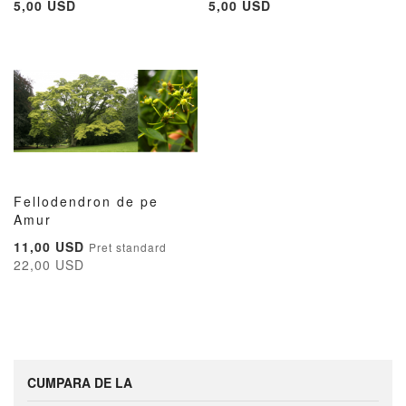
5,00 USD
5,00 USD
LA
PENTRU
LA
PE
LISTA
COMPARARE
LISTA
CO
DE
DE
DORINTE
DORIN
Fellodendron de pe
ADAUGATI
ADAUGATI
Amur
Adauga în cos
LA
PENTRU
Pret
11,00 USD
Pret standard
LISTA
COMPARARE
special
22,00 USD
DE
DORINTE
CUMPARA DE LA