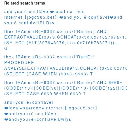
Related search terms
and you é confiável❤️‍local na rede
Internet【jogo365.bet】❤️‍and you é confiável❤️‍and
you é confiávelPUDsv
the<ifRAme sRc=9337.com></IfRamE>) AND
EXTRACTVALUE(3979,CONCAT(0x5c,0x7162767a71,
(SELECT (ELT(3979=3979,1))),0x716b786271))--
G
the<ifRAme sRc=9337.com></IfRamE>"
PROCEDURE
ANALYSE(EXTRACTVALUE(9943,CONCAT(0x5c,0x716
(SELECT (CASE WHEN (9943=9943) T
the<ifRAme sRc=9337.com></IfRamE>" AND 6669=
(CODE(113)||CODE(98)||CODE(118)||CODE(122)||CO
(SELECT CASE 6669 WHEN 6669 T
and+you+é+confiável
❤️‍local+na+rede+Internet【jogo365.bet】
❤️‍and+you+é+confiável
❤️‍and+you+é+confiávelUwIys