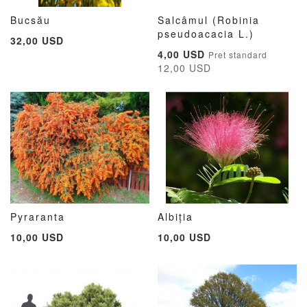
Bucsău
Salcâmul (Robinia
ADAUGATI
ADAUGATI
ADAUG
AD
Adauga în cos
pseudoacacia L.)
Adauga în cos
32,00 USD
LA
PENTRU
LA
PE
Pret
4,00 USD
Pret standard
LISTA
COMPARARE
LISTA
CO
special
12,00 USD
DE
DE
DORINTE
DORIN
Pyraranta
Albiția
ADAUGATI
ADAUGATI
ADAUG
AD
Adauga în cos
Adauga în cos
10,00 USD
10,00 USD
LA
PENTRU
LA
PE
LISTA
COMPARARE
LISTA
CO
DE
DE
DORINTE
DORIN