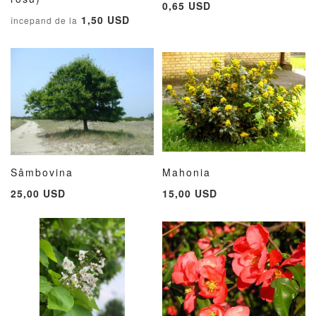
0,65 USD
LA
PENTRU
LA
PE
1,50 USD
începand de la
LISTA
COMPARARE
LISTA
CO
DE
DE
DORINTE
DORIN
Sâmbovina
Mahonia
ADAUGATI
ADAUGATI
ADAUG
AD
Adauga în cos
Adauga în cos
25,00 USD
15,00 USD
LA
PENTRU
LA
PE
LISTA
COMPARARE
LISTA
CO
DE
DE
DORINTE
DORIN