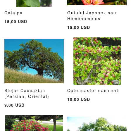
Catalpa
Gutuiul Japonez sau
ADAUGATI
ADAUGATI
ADAUG
AD
Adauga în cos
Hemenomeles
Adauga în cos
15,00 USD
LA
PENTRU
LA
PE
15,00 USD
LISTA
COMPARARE
LISTA
CO
DE
DE
DORINTE
DORIN
Stejar Caucazian
Cotoneaster dammeri
ADAUGATI
ADAUGATI
ADAUG
AD
(Persian, Oriental)
Adauga în cos
Adauga în cos
10,00 USD
LA
PENTRU
LA
PE
9,00 USD
LISTA
COMPARARE
LISTA
CO
DE
DE
DORINTE
DORIN