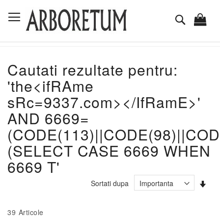
Mergeti
Comutare în navigare
la
Cautare
Continut
Cautati rezultate pentru:
'the<ifRAme
sRc=9337.com></IfRamE>'
AND 6669=
(CODE(113)||CODE(98)||COD
(SELECT CASE 6669 WHEN
6669 T'
Set
Sortati dupa
asc
39
Articole