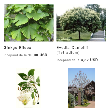
Ginkgo Biloba
Evodia-Daniellii
ADAUGATI
ADAUGATI
ADAUG
AD
Adauga în cos
(Tetradium)
Adauga în cos
10,00 USD
începand de la
LA
PENTRU
LA
PE
4,32 USD
începand de la
LISTA
COMPARARE
LISTA
CO
DE
DE
DORINTE
DORIN