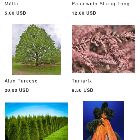
Mălin
Paulownia Shang Tong
ADAUGATI
ADAUGATI
ADAUG
AD
Adauga în cos
Adauga în cos
5,00 USD
12,00 USD
LA
PENTRU
LA
PE
LISTA
COMPARARE
LISTA
CO
DE
DE
DORINTE
DORIN
Alun Turcesc
Tamarix
ADAUGATI
ADAUGATI
ADAUG
AD
Adauga în cos
Adauga în cos
20,00 USD
8,50 USD
LA
PENTRU
LA
PE
LISTA
COMPARARE
LISTA
CO
DE
DE
DORINTE
DORIN