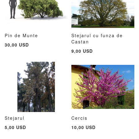
Pin de Munte
Stejarul cu funza de
ADAUGATI
ADAUGATI
ADAUG
AD
Adauga în cos
Castan
Adauga în cos
30,00 USD
LA
PENTRU
LA
PE
9,00 USD
LISTA
COMPARARE
LISTA
CO
DE
DE
DORINTE
DORIN
Stejarul
Cercis
ADAUGATI
ADAUGATI
ADAUG
AD
Adauga în cos
Adauga în cos
5,00 USD
10,00 USD
LA
PENTRU
LA
PE
LISTA
COMPARARE
LISTA
CO