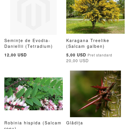
Semințe de Evodia-
Karagana Treelike
ADAUGATI
ADAUGATI
ADAUG
AD
Daniellii (Tetradium)
Adauga în cos
(Salcam galben)
Adauga în cos
LA
PENTRU
LA
PE
Pret
12,00 USD
5,00 USD
Pret standard
LISTA
COMPARARE
LISTA
CO
special
20,00 USD
DE
DE
DORINTE
DORIN
Robinia hispida (Salcam
Glădița
ADAUGATI
ADAUGATI
ADAUG
AD
rosu)
Adauga în cos
Adauga în cos