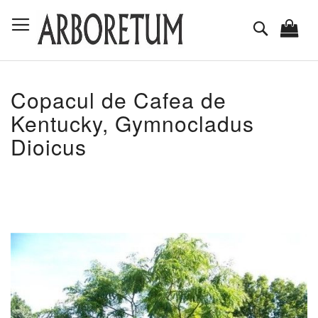
Mergeti
Comutare în navigare
la
Cautare
Continut
Copacul de Cafea de
Kentucky, Gymnocladus
Dioicus
Skip
to
the
end
of
the
images
gallery