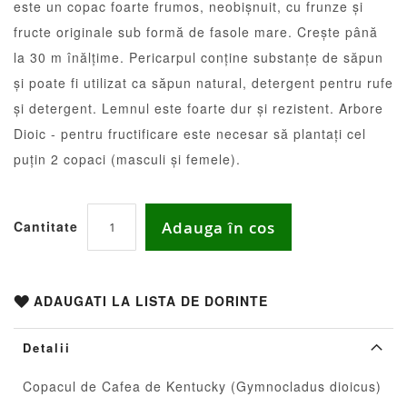
este un copac foarte frumos, neobișnuit, cu frunze și
images
gallery
fructe originale sub formă de fasole mare. Crește până
la 30 m înălțime. Pericarpul conține substanțe de săpun
și poate fi utilizat ca săpun natural, detergent pentru rufe
și detergent. Lemnul este foarte dur și rezistent. Arbore
Dioic - pentru fructificare este necesar să plantați cel
puțin 2 copaci (masculi și femele).
Adauga în cos
Cantitate
ADAUGATI LA LISTA DE DORINTE
Detalii
Copacul de Cafea de Kentucky (Gymnocladus dioicus)