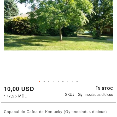
10,00 USD
Skip
ÎN STOC
to
SKU
Gymnocladus dioicus
177,25 MDL
the
beginning
of
Copacul de Cafea de Kentucky (Gymnocladus dioicus)
the