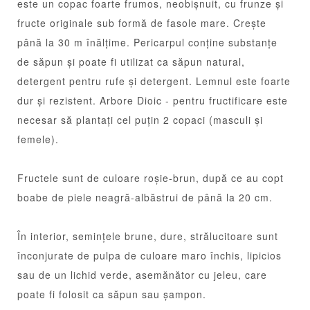
este un copac foarte frumos, neobișnuit, cu frunze și
fructe originale sub formă de fasole mare. Crește
până la 30 m înălțime. Pericarpul conține substanțe
de săpun și poate fi utilizat ca săpun natural,
detergent pentru rufe și detergent. Lemnul este foarte
dur și rezistent. Arbore Dioic - pentru fructificare este
necesar să plantați cel puțin 2 copaci (masculi și
femele).
Fructele sunt de culoare roșie-brun, după ce au copt
boabe de piele neagră-albăstrui de până la 20 cm.
În interior, semințele brune, dure, strălucitoare sunt
înconjurate de pulpa de culoare maro închis, lipicios
sau de un lichid verde, asemănător cu jeleu, care
poate fi folosit ca săpun sau șampon.