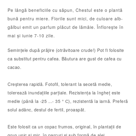
Pe lângă beneficiile cu săpun, Chestul este o plantă
bună pentru miere. Florile sunt mici, de culoare alb-
gălbui emit un parfum plăcut de lămâie. Înflorește în
mai și iunie 7-10 zile.
Semințele după prăjire (otrăvitoare crude!) Pot fi folosite
ca substitut pentru cafea. Băutura are gust de cafea cu
cacao.
Creșterea rapidă. Fotofil, tolerant la secetă medie,
tolerează inundațiile parțiale. Rezistența la îngheț este
medie (până la -25 ...- 35 ° С), rezistentă la iarnă. Preferă
solul adânc, destul de fertil, proaspăt.
Este folosit ca un copac frumos, original, în plantații de
grup unic și mic, în parcuri și sub formă de alei.