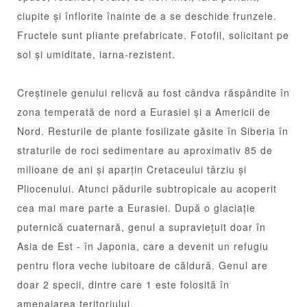
ciupite și înflorite înainte de a se deschide frunzele.
Fructele sunt pliante prefabricate. Fotofil, solicitant pe
sol și umiditate, iarna-rezistent.
Creștinele genului relicvă au fost cândva răspândite în
zona temperată de nord a Eurasiei și a Americii de
Nord. Resturile de plante fosilizate găsite în Siberia în
straturile de roci sedimentare au aproximativ 85 de
milioane de ani și aparțin Cretaceului târziu și
Pliocenului. Atunci pădurile subtropicale au acoperit
cea mai mare parte a Eurasiei. După o glaciație
puternică cuaternară, genul a supraviețuit doar în
Asia de Est - în Japonia, care a devenit un refugiu
pentru flora veche iubitoare de căldură. Genul are
doar 2 specii, dintre care 1 este folosită în
amenajarea teritoriului.