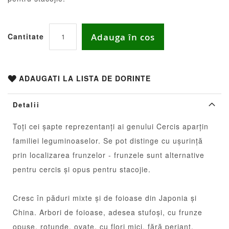
Adauga în cos
Cantitate
ADAUGATI LA LISTA DE DORINTE
Detalii
Toți cei șapte reprezentanți ai genului Cercis aparțin
familiei leguminoaselor. Se pot distinge cu ușurință
prin localizarea frunzelor - frunzele sunt alternative
pentru cercis și opus pentru stacojie.
Cresc în păduri mixte și de foioase din Japonia și
China. Arbori de foioase, adesea stufoși, cu frunze
opuse, rotunde, ovate, cu flori mici, fără periant,