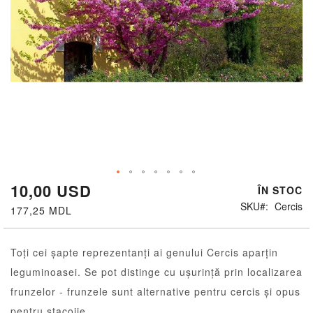
10,00 USD
Skip
ÎN STOC
to
SKU
Cercis
177,25 MDL
the
beginning
of
Toți cei șapte reprezentanți ai genului Cercis aparțin
the
leguminoasei. Se pot distinge cu ușurință prin localizarea
images
gallery
frunzelor - frunzele sunt alternative pentru cercis și opus
pentru stacojie.