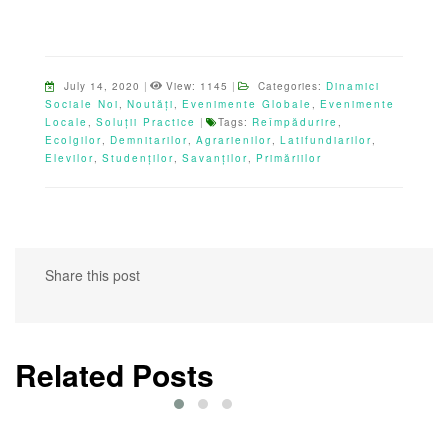
July 14, 2020
|
View: 1145
|
Categories:
Dinamici
Sociale Noi
,
Noutăți
,
Evenimente Globale
,
Evenimente
Locale
,
Soluții Practice
|
Tags:
Reîmpădurire
,
Ecolgilor
,
Demnitarilor
,
Agrarienilor
,
Latifundiarilor
,
Elevilor
,
Studenților
,
Savanților
,
Primăriilor
Share this post
Related Posts