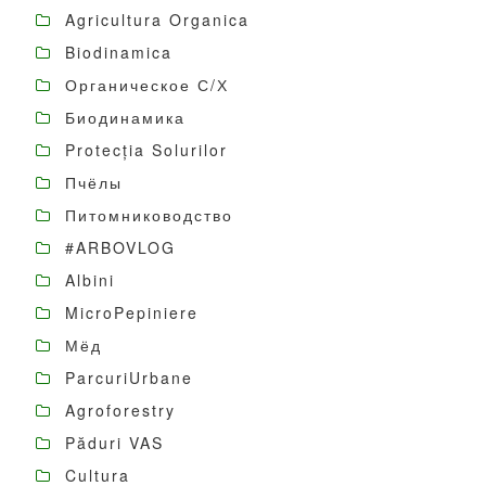
Agricultura Organica
Biodinamica
Органическое С/Х
Биодинамика
Protecția Solurilor
Пчёлы
Питомниководство
#ARBOVLOG
Albini
MicroPepiniere
Мёд
ParcuriUrbane
Agroforestry
Păduri VAS
Cultura