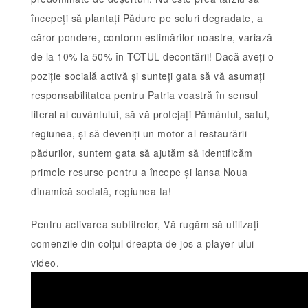
începeți să plantați Pădure pe soluri degradate, a
căror pondere, conform estimărilor noastre, variază
de la 10% la 50% în TOTUL decontării! Dacă aveți o
poziție socială activă și sunteți gata să vă asumați
responsabilitatea pentru Patria voastră în sensul
literal al cuvântului, să vă protejați Pământul, satul,
regiunea, și să deveniți un motor al restaurării
pădurilor, suntem gata să ajutăm să identificăm
primele resurse pentru a începe și lansa Noua
dinamică socială, regiunea ta!
Pentru activarea subtitrelor, Vă rugăm să utilizați
comenzile din colțul dreapta de jos a player-ului
video.