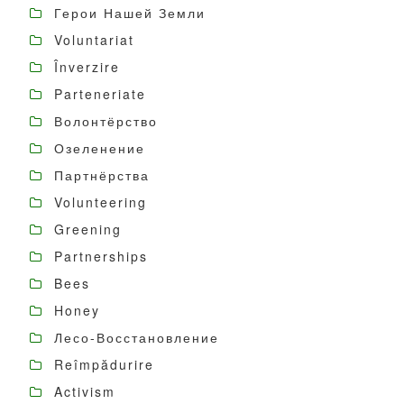
Герои Нашей Земли
Voluntariat
Înverzire
Parteneriate
Волонтёрство
Озеленение
Партнёрства
Volunteering
Greening
Partnerships
Bees
Honey
Лесо-Восстановление
Reîmpădurire
Activism