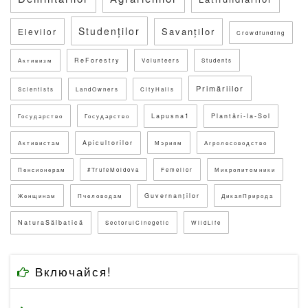
Studenților
Savanților
Elevilor
Crowdfunding
ReForestry
Активизм
Volunteers
Students
Primăriilor
Scientists
LandOwners
CityHalls
Lapusna1
Plantări-la-Sol
Государство
Государство
Apicultorilor
Активистам
Мэриям
Агролесоводство
Пенсионерам
#TrufeMoldova
Femeilor
Микропитомники
Guvernanților
Женщинам
Пчеловодам
ДикаяПрирода
NaturaSălbatică
SectorulCinegetic
WildLife
Включайся!