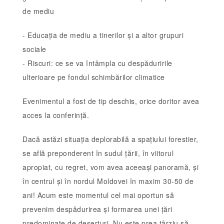
de mediu
- Educația de mediu a tinerilor și a altor grupuri
sociale
- Riscuri: ce se va întâmpla cu despăduririle
ulterioare pe fondul schimbărilor climatice
Evenimentul a fost de tip deschis, orice doritor avea
acces la conferință.
Dacă astăzi situația deplorabilă a spațiului forestier,
se află preponderent în sudul țării, în viitorul
apropiat, cu regret, vom avea aceeași panoramă, și
în centrul și în nordul Moldovei în maxim 30-50 de
ani! Acum este momentul cel mai oportun să
prevenim despădurirea și formarea unei țări
predominate de deșerturi. Nu este prea târziu să