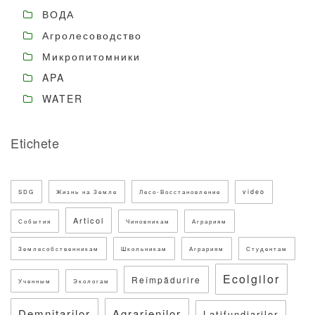
ВОДА
Агролесоводство
Микропитомники
APA
WATER
Etichete
video
SDG
Жизнь на Земле
Лесо-Восстановление
Articol
События
Чиновникам
Аграриям
Землесобственникам
Школьникам
Аграриям
Студентам
Ecolgilor
Reîmpădurire
Ученным
Экологам
Demnitarilor
Agrarienilor
Latifundiarilor