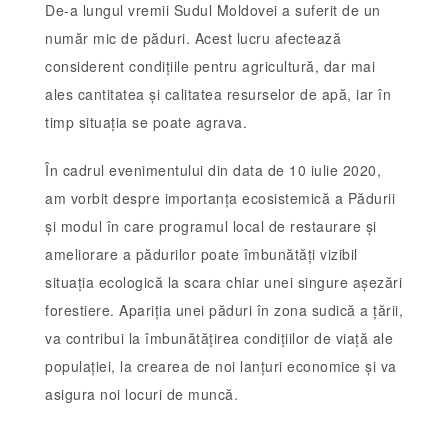
De-a lungul vremii Sudul Moldovei a suferit de un
număr mic de păduri. Acest lucru afectează
considerent condițiile pentru agricultură, dar mai
ales cantitatea și calitatea resurselor de apă, iar în
timp situația se poate agrava.
În cadrul evenimentului din data de 10 iulie 2020,
am vorbit despre importanța ecosistemică a Pădurii
și modul în care programul local de restaurare și
ameliorare a pădurilor poate îmbunătăți vizibil
situația ecologică la scara chiar unei singure așezări
forestiere. Apariția unei păduri în zona sudică a țării,
va contribui la îmbunătățirea condițiilor de viață ale
populației, la crearea de noi lanțuri economice și va
asigura noi locuri de muncă.