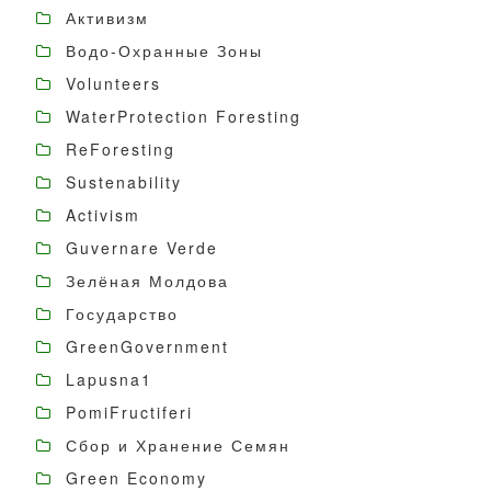
Активизм
Водо-Охранные Зоны
Volunteers
WaterProtection Foresting
ReForesting
Sustenability
Activism
Guvernare Verde
Зелёная Молдова
Государство
GreenGovernment
Lapusna1
PomiFructiferi
Сбор и Хранение Семян
Green Economy