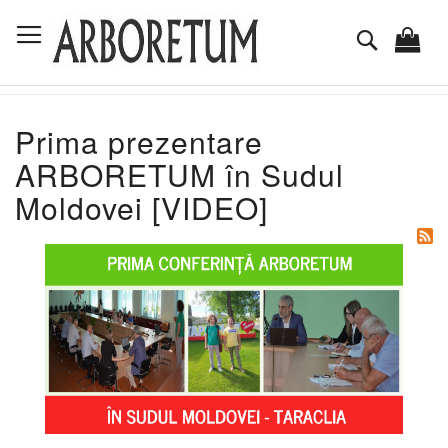
Mergeti
Comutare în navigare
la
Cautare
Continut
Prima prezentare
ARBORETUM în Sudul
Moldovei [VIDEO]