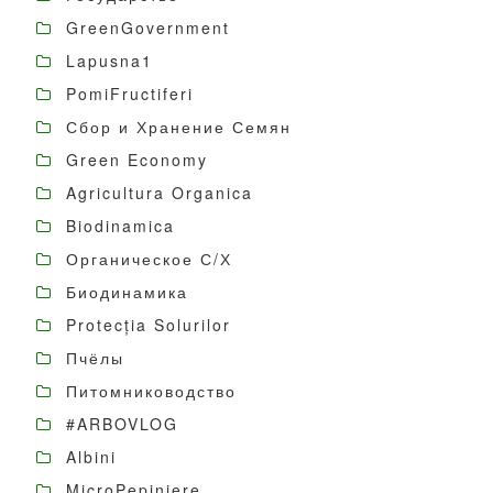
GreenGovernment
Lapusna1
PomiFructiferi
Сбор и Хранение Семян
Green Economy
Agricultura Organica
Biodinamica
Органическое С/Х
Биодинамика
Protecția Solurilor
Пчёлы
Питомниководство
#ARBOVLOG
Albini
MicroPepiniere