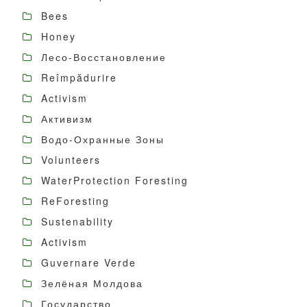
Bees
Honey
Лесо-Восстановление
Reîmpădurire
Activism
Активизм
Водо-Охранные Зоны
Volunteers
WaterProtection Foresting
ReForesting
Sustenability
Activism
Guvernare Verde
Зелёная Молдова
Государство