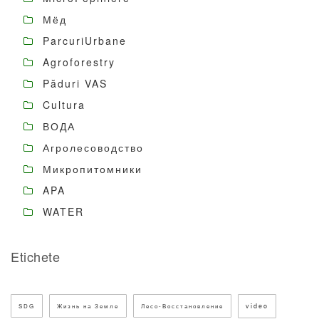
Мёд
ParcuriUrbane
Agroforestry
Păduri VAS
Cultura
ВОДА
Агролесоводство
Микропитомники
APA
WATER
Etichete
video
SDG
Жизнь на Земле
Лесо-Восстановление