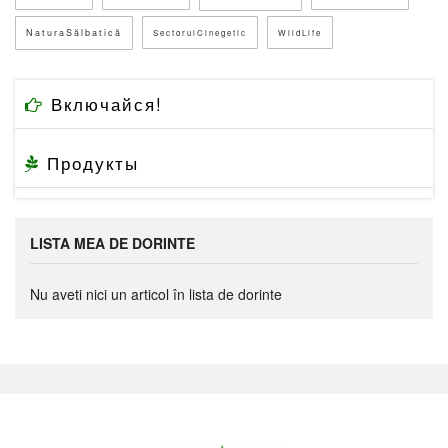
NaturaSălbatică
SectorulCinegetic
WildLife
Включайся!
Продукты
LISTA MEA DE DORINTE
Nu aveti nici un articol în lista de dorinte