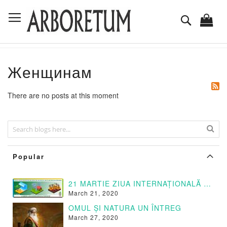
Mergeti
Comutare în navigare
la
Cautare
Continut
Женщинам
There are no posts at this moment
Popular
21 MARTIE ZIUA INTERNAȚIONALĂ A PĂDURILOR
March 21, 2020
OMUL ȘI NATURA UN ÎNTREG
March 27, 2020