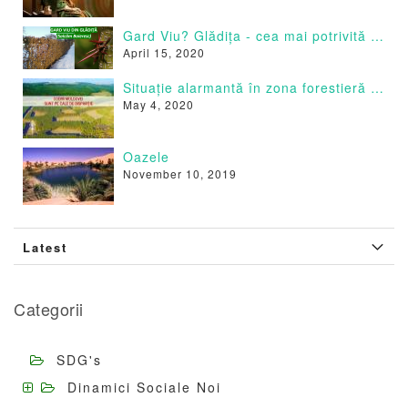
Gard Viu? Glădița - cea mai potrivită specie
April 15, 2020
Situație alarmantă în zona forestieră a Moldovei.
May 4, 2020
Oazele
November 10, 2019
Latest
Categorii
SDG's
Dinamici Sociale Noi