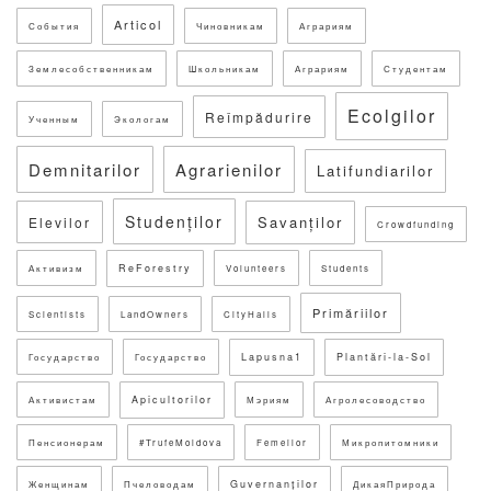
Articol
События
Чиновникам
Аграриям
Землесобственникам
Школьникам
Аграриям
Студентам
Ecolgilor
Reîmpădurire
Ученным
Экологам
Demnitarilor
Agrarienilor
Latifundiarilor
Studenților
Savanților
Elevilor
Crowdfunding
ReForestry
Активизм
Volunteers
Students
Primăriilor
Scientists
LandOwners
CityHalls
Lapusna1
Plantări-la-Sol
Государство
Государство
Apicultorilor
Активистам
Мэриям
Агролесоводство
Пенсионерам
#TrufeMoldova
Femeilor
Микропитомники
Guvernanților
Женщинам
Пчеловодам
ДикаяПрирода