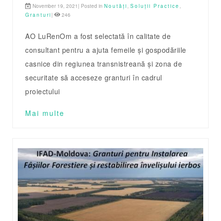
November 19, 2021| Posted in
Noutăți
,
Soluții Practice
,
Granturi
|
246
AO LuRenOm a fost selectată în calitate de
consultant pentru a ajuta femeile și gospodăriile
casnice din regiunea transnistreană și zona de
securitate să acceseze granturi în cadrul
proiectului
Mai multe