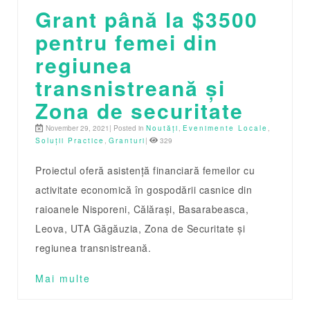
Grant până la $3500
pentru femei din
regiunea
transnistreană și
Zona de securitate
November 29, 2021| Posted in
Noutăți
,
Evenimente Locale
,
Soluții Practice
,
Granturi
|
329
Proiectul oferă asistență financiară femeilor cu
activitate economică în gospodării casnice din
raioanele Nisporeni, Călărași, Basarabeasca,
Leova, UTA Găgăuzia, Zona de Securitate și
regiunea transnistreană.
Mai multe