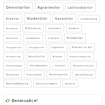
Demnitarilor
Agrarienilor
Latifundiarilor
Studenților
Savanților
Elevilor
Crowdfunding
ReForestry
Активизм
Volunteers
Students
Primăriilor
Scientists
LandOwners
CityHalls
Lapusna1
Plantări-la-Sol
Государство
Государство
Apicultorilor
Активистам
Мэриям
Агролесоводство
Пенсионерам
#TrufeMoldova
Femeilor
Микропитомники
Guvernanților
Женщинам
Пчеловодам
ДикаяПрирода
NaturaSălbatică
SectorulCinegetic
WildLife
Включайся!