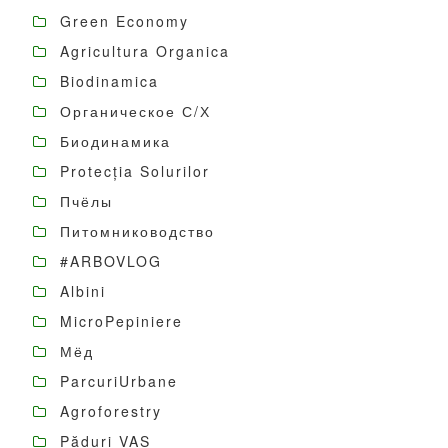
Green Economy
Agricultura Organica
Biodinamica
Органическое С/Х
Биодинамика
Protecția Solurilor
Пчёлы
Питомниководство
#ARBOVLOG
Albini
MicroPepiniere
Мёд
ParcuriUrbane
Agroforestry
Păduri VAS