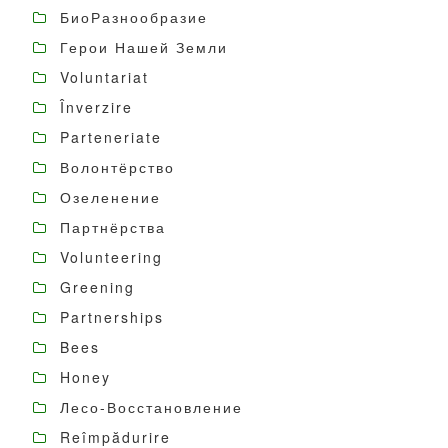
БиоРазнообразие
Герои Нашей Земли
Voluntariat
Înverzire
Parteneriate
Волонтёрство
Озеленение
Партнёрства
Volunteering
Greening
Partnerships
Bees
Honey
Лесо-Восстановление
Reîmpădurire