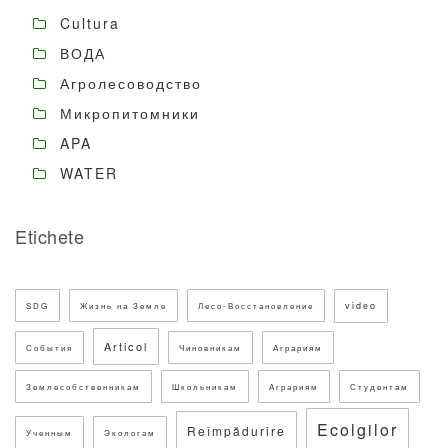
Cultura
ВОДА
Агролесоводство
Микропитомники
APA
WATER
Etichete
video
SDG
Жизнь на Земле
Лесо-Восстановление
Articol
События
Чиновникам
Аграриям
Землесобственникам
Школьникам
Аграриям
Студентам
Ecolgilor
Reîmpădurire
Ученным
Экологам