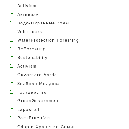
Activism
Активизм
Водо-Охранные Зоны
Volunteers
WaterProtection Foresting
ReForesting
Sustenability
Activism
Guvernare Verde
Зелёная Молдова
Государство
GreenGovernment
Lapusna1
PomiFructiferi
Сбор и Хранение Семян