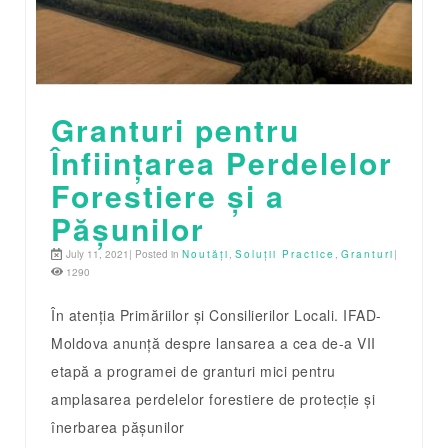
Granturi pentru
Înființarea Perdelelor
Forestiere și a
Pășunilor
July 11, 2021| Posted in
Noutăți
,
Soluții Practice
,
Granturi
|
1290
În atenția Primăriilor și Consilierilor Locali. IFAD-
Moldova anunță despre lansarea a cea de-a VII
etapă a programei de granturi mici pentru
amplasarea perdelelor forestiere de protecție și
înerbarea pășunilor