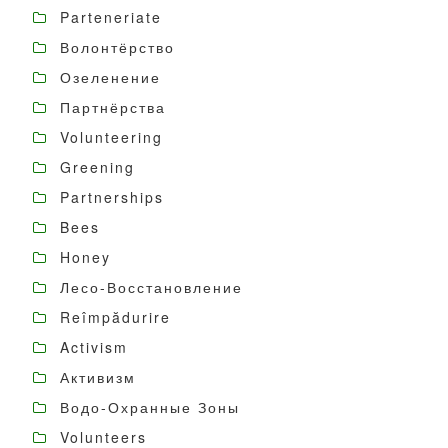
Parteneriate
Волонтёрство
Озеленение
Партнёрства
Volunteering
Greening
Partnerships
Bees
Honey
Лесо-Восстановление
Reîmpădurire
Activism
Активизм
Водо-Охранные Зоны
Volunteers