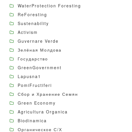
WaterProtection Foresting
ReForesting
Sustenability
Activism
Guvernare Verde
Зелёная Молдова
Государство
GreenGovernment
Lapusna1
PomiFructiferi
Сбор и Хранение Семян
Green Economy
Agricultura Organica
Biodinamica
Органическое С/Х