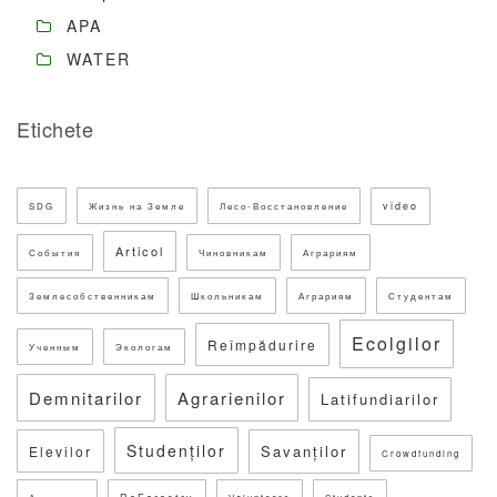
APA
WATER
Etichete
video
SDG
Жизнь на Земле
Лесо-Восстановление
Articol
События
Чиновникам
Аграриям
Землесобственникам
Школьникам
Аграриям
Студентам
Ecolgilor
Reîmpădurire
Ученным
Экологам
Demnitarilor
Agrarienilor
Latifundiarilor
Studenților
Savanților
Elevilor
Crowdfunding