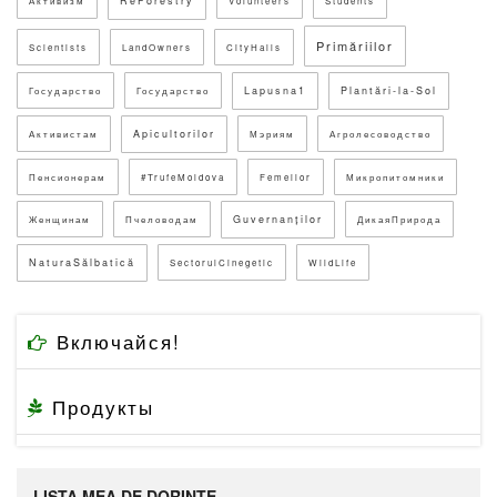
ReForestry
Активизм
Volunteers
Students
Primăriilor
Scientists
LandOwners
CityHalls
Lapusna1
Plantări-la-Sol
Государство
Государство
Apicultorilor
Активистам
Мэриям
Агролесоводство
Пенсионерам
#TrufeMoldova
Femeilor
Микропитомники
Guvernanților
Женщинам
Пчеловодам
ДикаяПрирода
NaturaSălbatică
SectorulCinegetic
WildLife
Включайся!
Продукты
LISTA MEA DE DORINTE