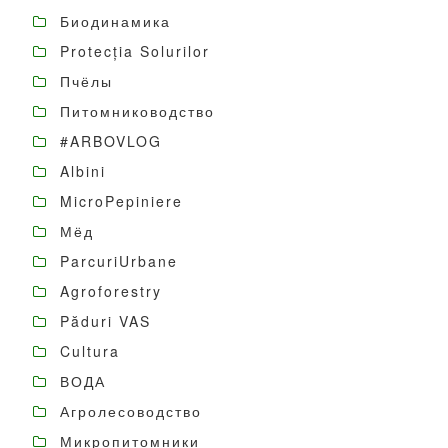
Биодинамика
Protecția Solurilor
Пчёлы
Питомниководство
#ARBOVLOG
Albini
MicroPepiniere
Мёд
ParcuriUrbane
Agroforestry
Păduri VAS
Cultura
ВОДА
Агролесоводство
Микропитомники