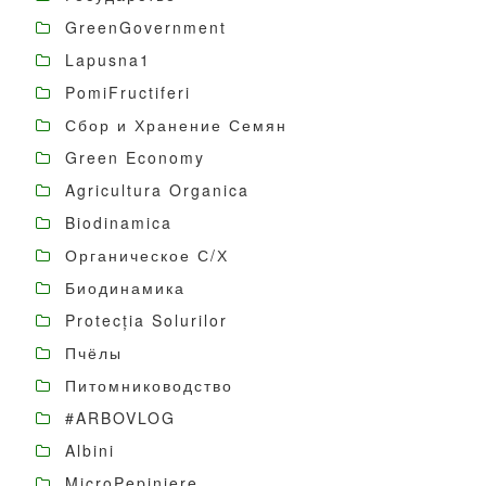
GreenGovernment
Lapusna1
PomiFructiferi
Сбор и Хранение Семян
Green Economy
Agricultura Organica
Biodinamica
Органическое С/Х
Биодинамика
Protecția Solurilor
Пчёлы
Питомниководство
#ARBOVLOG
Albini
MicroPepiniere