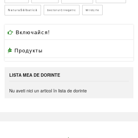
NaturaSălbatică
SectorulCinegetic
WildLife
Включайся!
Продукты
LISTA MEA DE DORINTE
Nu aveti nici un articol în lista de dorinte