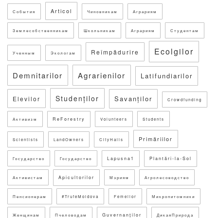
Articol
События
Чиновникам
Аграриям
Землесобственникам
Школьникам
Аграриям
Студентам
Ecolgilor
Reîmpădurire
Ученным
Экологам
Demnitarilor
Agrarienilor
Latifundiarilor
Studenților
Savanților
Elevilor
Crowdfunding
ReForestry
Активизм
Volunteers
Students
Primăriilor
Scientists
LandOwners
CityHalls
Lapusna1
Plantări-la-Sol
Государство
Государство
Apicultorilor
Активистам
Мэриям
Агролесоводство
Пенсионерам
#TrufeMoldova
Femeilor
Микропитомники
Guvernanților
Женщинам
Пчеловодам
ДикаяПрирода