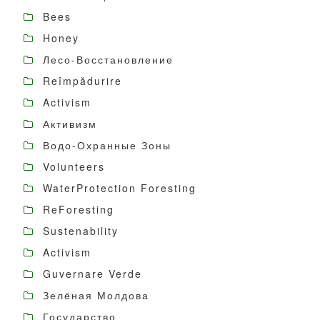
Bees
Honey
Лесо-Восстановление
Reîmpădurire
Activism
Активизм
Водо-Охранные Зоны
Volunteers
WaterProtection Foresting
ReForesting
Sustenability
Activism
Guvernare Verde
Зелёная Молдова
Государство