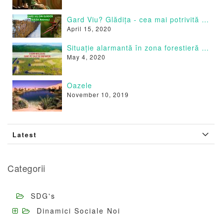
Gard Viu? Glădița - cea mai potrivită specie
April 15, 2020
Situație alarmantă în zona forestieră a Moldovei.
May 4, 2020
Oazele
November 10, 2019
Latest
Categorii
SDG's
Dinamici Sociale Noi