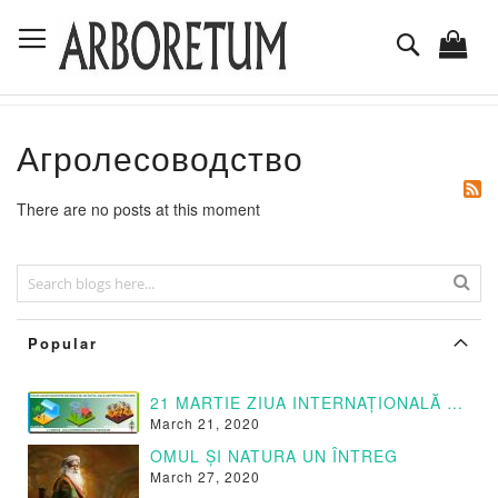
Mergeti
Comutare în navigare
la
Cautare
Continut
Агролесоводство
There are no posts at this moment
Popular
21 MARTIE ZIUA INTERNAȚIONALĂ A PĂDURILOR
March 21, 2020
OMUL ȘI NATURA UN ÎNTREG
March 27, 2020