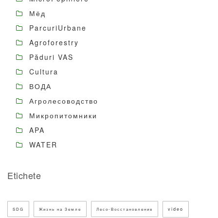
Мёд
ParcuriUrbane
Agroforestry
Păduri VAS
Cultura
ВОДА
Агролесоводство
Микропитомники
APA
WATER
Etichete
video
SDG
Жизнь на Земле
Лесо-Восстановление