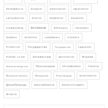
Reîmpădurire
Ecolgilor
Demnitarilor
Agrarienilor
Latifundiarilor
Elevilor
Studenților
Savanților
Активизм
Crowdfunding
ReForestry
Volunteers
Students
Scientists
LandOwners
CityHalls
Государство
Lapusna1
Primăriilor
Государство
Активистам
Мэриям
Plantări-la-Sol
Apicultorilor
Пенсионерам
Агролесоводство
#TrufeMoldova
Femeilor
Микропитомники
Женщинам
Пчеловодам
Guvernanților
ДикаяПрирода
NaturaSălbatică
SectorulCinegetic
WildLife