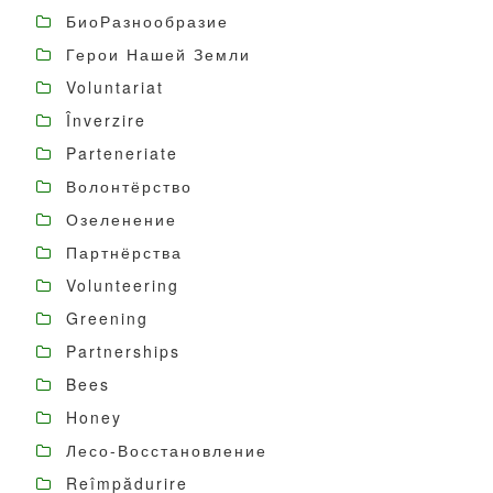
БиоРазнообразие
Герои Нашей Земли
Voluntariat
Înverzire
Parteneriate
Волонтёрство
Озеленение
Партнёрства
Volunteering
Greening
Partnerships
Bees
Honey
Лесо-Восстановление
Reîmpădurire