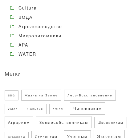
Cultura
ВОДА
Агролесоводство
Микропитомники
APA
WATER
Метки
Жизнь на Земле
Лесо-Восстановление
SDG
Чиновникам
video
События
Articol
Аграриям
Землесобственникам
Школьникам
Экологам
Ученным
Студентам
Аграриям