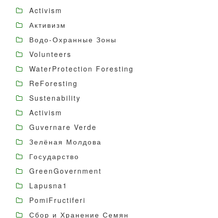
Activism
Активизм
Водо-Охранные Зоны
Volunteers
WaterProtection Foresting
ReForesting
Sustenability
Activism
Guvernare Verde
Зелёная Молдова
Государство
GreenGovernment
Lapusna1
PomiFructiferi
Сбор и Хранение Семян