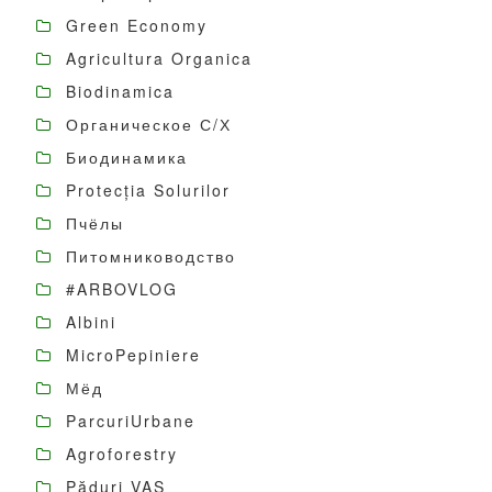
Green Economy
Agricultura Organica
Biodinamica
Органическое С/Х
Биодинамика
Protecția Solurilor
Пчёлы
Питомниководство
#ARBOVLOG
Albini
MicroPepiniere
Мёд
ParcuriUrbane
Agroforestry
Păduri VAS