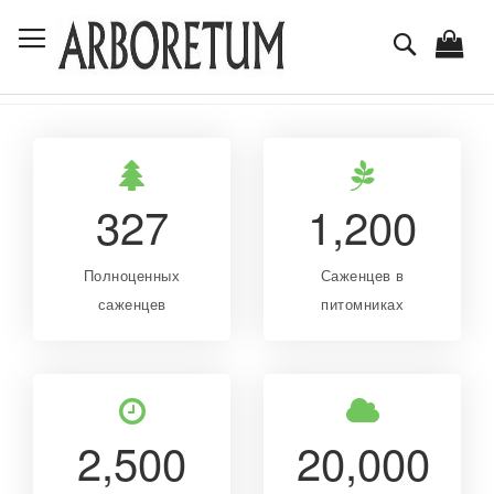
Skip
Toggle Nav
to
Поиск
Content
327
1,200
Полноценных
Саженцев в
саженцев
питомниках
2,500
20,000