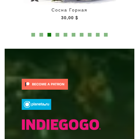
Сосна Горная
30,00 $
ДОБАВИТЬ
В корзину
В 
В
СПИСОК
ЖЕЛАНИЙ