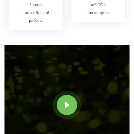
3
Часов
m
CO2
волонтёрской
поглощено
работы