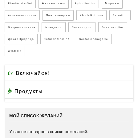
Активистам
Мэриям
Plantări-la-Sol
Apicultorilor
Пенсионерам
Агролесоводство
#TrufeMoldova
Femeilor
Микропитомники
Женщинам
Пчеловодам
Guvernanților
ДикаяПрирода
NaturaSălbatică
SectorulCinegetic
WildLife
Включайся!
Продукты
МОЙ СПИСОК ЖЕЛАНИЙ
У вас нет товаров в списке пожеланий.