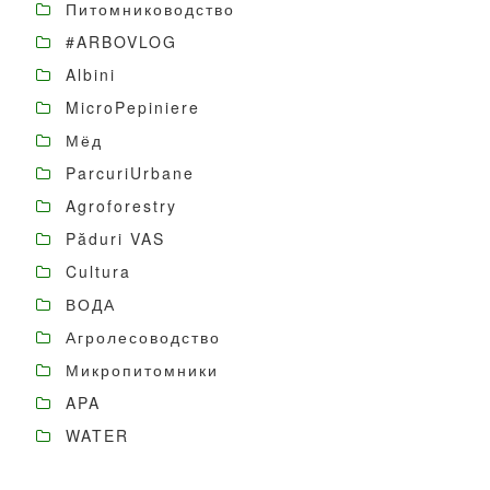
Питомниководство
#ARBOVLOG
Albini
MicroPepiniere
Мёд
ParcuriUrbane
Agroforestry
Păduri VAS
Cultura
ВОДА
Агролесоводство
Микропитомники
APA
WATER