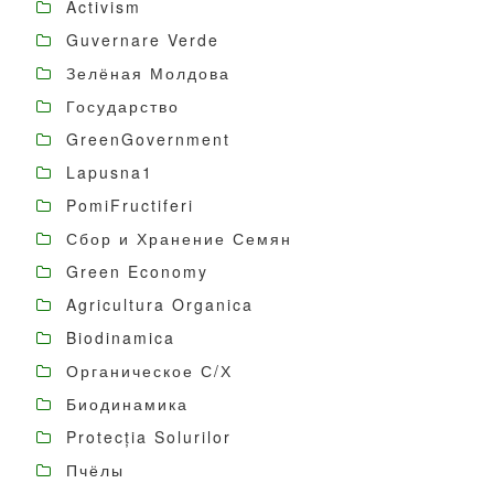
Activism
Guvernare Verde
Зелёная Молдова
Государство
GreenGovernment
Lapusna1
PomiFructiferi
Сбор и Хранение Семян
Green Economy
Agricultura Organica
Biodinamica
Органическое С/Х
Биодинамика
Protecția Solurilor
Пчёлы