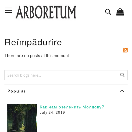
Skip
Toggle Nav
to
Поиск
Content
Reîmpădurire
There are no posts at this moment
Popular
Как нам озеленить Молдову?
July 24, 2019