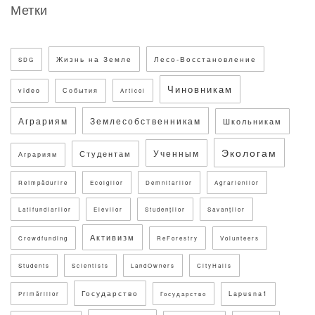
Метки
Жизнь на Земле
Лесо-Восстановление
SDG
Чиновникам
video
События
Articol
Аграриям
Землесобственникам
Школьникам
Экологам
Ученным
Студентам
Аграриям
Reîmpădurire
Ecolgilor
Demnitarilor
Agrarienilor
Latifundiarilor
Elevilor
Studenților
Savanților
Активизм
Crowdfunding
ReForestry
Volunteers
Students
Scientists
LandOwners
CityHalls
Государство
Lapusna1
Primăriilor
Государство