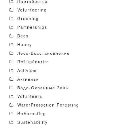
Партнёрства
Volunteering
Greening
Partnerships
Bees
Honey
Лесо-Восстановление
Reîmpădurire
Activism
Активизм
Водо-Охранные Зоны
Volunteers
WaterProtection Foresting
ReForesting
Sustenability