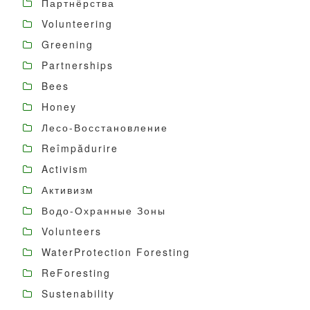
Партнёрства
Volunteering
Greening
Partnerships
Bees
Honey
Лесо-Восстановление
Reîmpădurire
Activism
Активизм
Водо-Охранные Зоны
Volunteers
WaterProtection Foresting
ReForesting
Sustenability