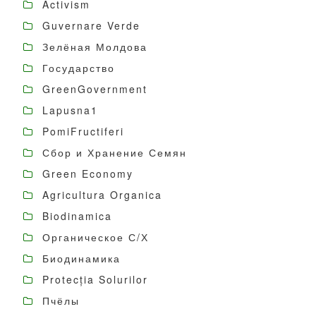
Activism
Guvernare Verde
Зелёная Молдова
Государство
GreenGovernment
Lapusna1
PomiFructiferi
Сбор и Хранение Семян
Green Economy
Agricultura Organica
Biodinamica
Органическое С/Х
Биодинамика
Protecția Solurilor
Пчёлы