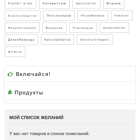
Активистам
Мэриям
Plantări-la-Sol
Apicultorilor
Пенсионерам
Агролесоводство
#TrufeMoldova
Femeilor
Микропитомники
Женщинам
Пчеловодам
Guvernanților
ДикаяПрирода
NaturaSălbatică
SectorulCinegetic
WildLife
Включайся!
Продукты
МОЙ СПИСОК ЖЕЛАНИЙ
У вас нет товаров в списке пожеланий.