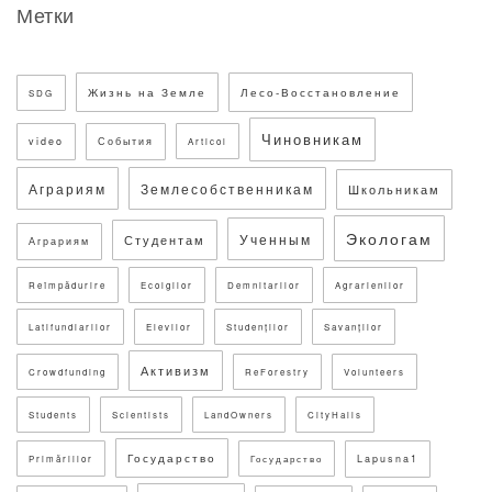
Метки
Жизнь на Земле
Лесо-Восстановление
SDG
Чиновникам
video
События
Articol
Аграриям
Землесобственникам
Школьникам
Экологам
Ученным
Студентам
Аграриям
Reîmpădurire
Ecolgilor
Demnitarilor
Agrarienilor
Latifundiarilor
Elevilor
Studenților
Savanților
Активизм
Crowdfunding
ReForestry
Volunteers
Students
Scientists
LandOwners
CityHalls
Государство
Lapusna1
Primăriilor
Государство