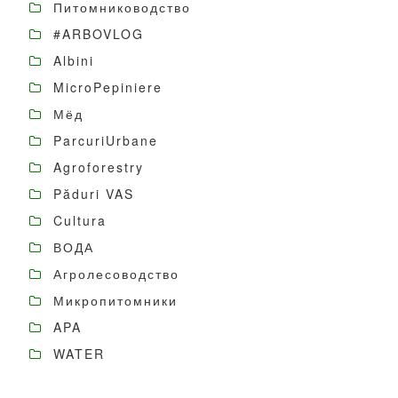
Питомниководство
#ARBOVLOG
Albini
MicroPepiniere
Мёд
ParcuriUrbane
Agroforestry
Păduri VAS
Cultura
ВОДА
Агролесоводство
Микропитомники
APA
WATER