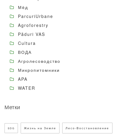
Мёд
ParcuriUrbane
Agroforestry
Păduri VAS
Cultura
ВОДА
Агролесоводство
Микропитомники
APA
WATER
Метки
Жизнь на Земле
Лесо-Восстановление
SDG