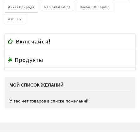
ДикаяПрирода
NaturaSălbatică
SectorulCinegetic
WildLife
Включайся!
Продукты
МОЙ СПИСОК ЖЕЛАНИЙ
У вас нет товаров в списке пожеланий.