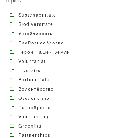
Topics
Sustenabilitate
Biodiversitate
Устойчивость
БиоРазнообразие
Герои Нашей Земли
Voluntariat
Înverzire
Parteneriate
Волонтёрство
Озеленение
Партнёрства
Volunteering
Greening
Partnerships