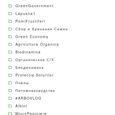
GreenGovernment
Lapusna1
PomiFructiferi
Сбор и Хранение Семян
Green Economy
Agricultura Organica
Biodinamica
Органическое С/Х
Биодинамика
Protecția Solurilor
Пчёлы
Питомниководство
#ARBOVLOG
Albini
MicroPepiniere