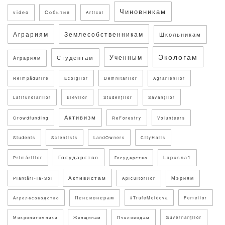
Чиновникам
video
События
Articol
Аграриям
Землесобственникам
Школьникам
Экологам
Ученным
Студентам
Аграриям
Reîmpădurire
Ecolgilor
Demnitarilor
Agrarienilor
Latifundiarilor
Elevilor
Studenților
Savanților
Активизм
Crowdfunding
ReForestry
Volunteers
Students
Scientists
LandOwners
CityHalls
Государство
Lapusna1
Primăriilor
Государство
Активистам
Мэриям
Plantări-la-Sol
Apicultorilor
Пенсионерам
Агролесоводство
#TrufeMoldova
Femeilor
Микропитомники
Женщинам
Пчеловодам
Guvernanților