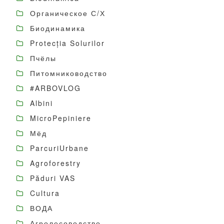
Органическое С/Х
Биодинамика
Protecția Solurilor
Пчёлы
Питомниководство
#ARBOVLOG
Albini
MicroPepiniere
Мёд
ParcuriUrbane
Agroforestry
Păduri VAS
Cultura
ВОДА
Агролесоводство