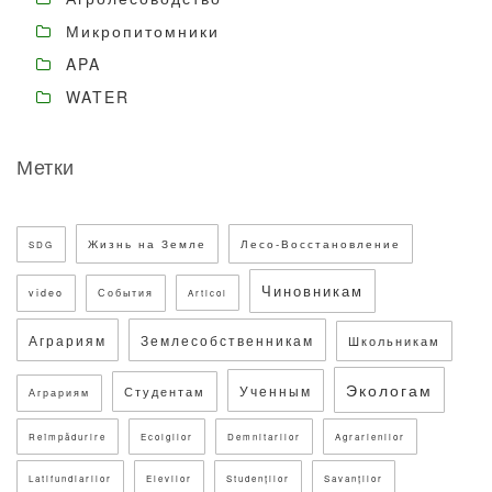
Микропитомники
APA
WATER
Метки
Жизнь на Земле
Лесо-Восстановление
SDG
Чиновникам
video
События
Articol
Аграриям
Землесобственникам
Школьникам
Экологам
Ученным
Студентам
Аграриям
Reîmpădurire
Ecolgilor
Demnitarilor
Agrarienilor
Latifundiarilor
Elevilor
Studenților
Savanților