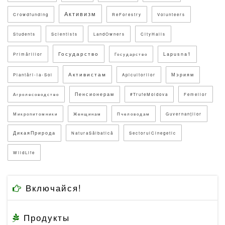
Активизм
Crowdfunding
ReForestry
Volunteers
Students
Scientists
LandOwners
CityHalls
Государство
Lapusna1
Primăriilor
Государство
Активистам
Мэриям
Plantări-la-Sol
Apicultorilor
Пенсионерам
Агролесоводство
#TrufeMoldova
Femeilor
Микропитомники
Женщинам
Пчеловодам
Guvernanților
ДикаяПрирода
NaturaSălbatică
SectorulCinegetic
WildLife
Включайся!
Продукты