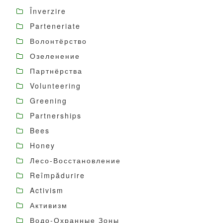
Înverzire
Parteneriate
Волонтёрство
Озеленение
Партнёрства
Volunteering
Greening
Partnerships
Bees
Honey
Лесо-Восстановление
Reîmpădurire
Activism
Активизм
Водо-Охранные Зоны