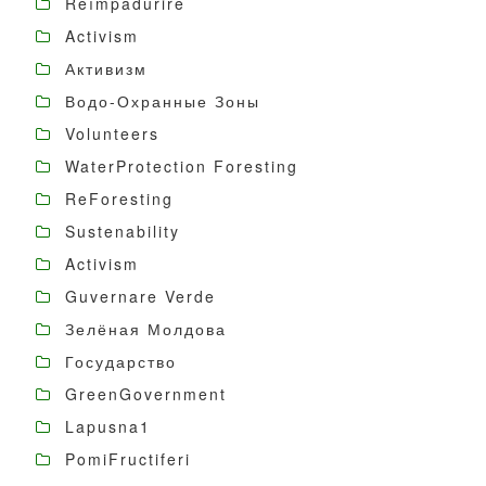
Reîmpădurire
Activism
Активизм
Водо-Охранные Зоны
Volunteers
WaterProtection Foresting
ReForesting
Sustenability
Activism
Guvernare Verde
Зелёная Молдова
Государство
GreenGovernment
Lapusna1
PomiFructiferi