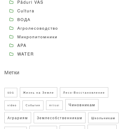
Păduri VAS
Cultura
ВОДА
Агролесоводство
Микропитомники
APA
WATER
Метки
Жизнь на Земле
Лесо-Восстановление
SDG
Чиновникам
video
События
Articol
Аграриям
Землесобственникам
Школьникам