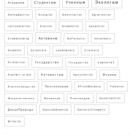
Экологам
Ученным
Студентам
Аграриям
Reîmpădurire
Ecolgilor
Demnitarilor
Agrarienilor
Latifundiarilor
Elevilor
Studenților
Savanților
Активизм
Crowdfunding
ReForestry
Volunteers
Students
Scientists
LandOwners
CityHalls
Государство
Lapusna1
Primăriilor
Государство
Активистам
Мэриям
Plantări-la-Sol
Apicultorilor
Пенсионерам
Агролесоводство
#TrufeMoldova
Femeilor
Микропитомники
Женщинам
Пчеловодам
Guvernanților
ДикаяПрирода
NaturaSălbatică
SectorulCinegetic
WildLife