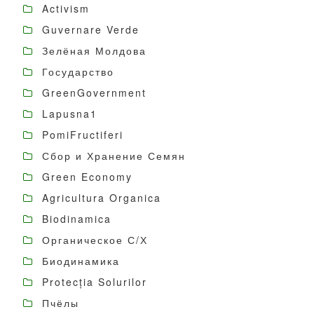
Activism
Guvernare Verde
Зелёная Молдова
Государство
GreenGovernment
Lapusna1
PomiFructiferi
Сбор и Хранение Семян
Green Economy
Agricultura Organica
Biodinamica
Органическое С/Х
Биодинамика
Protecția Solurilor
Пчёлы