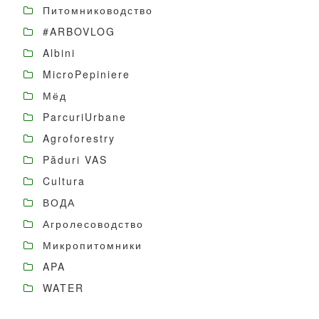
Питомниководство
#ARBOVLOG
Albini
MicroPepiniere
Мёд
ParcuriUrbane
Agroforestry
Păduri VAS
Cultura
ВОДА
Агролесоводство
Микропитомники
APA
WATER