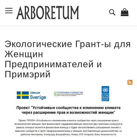
Skip
Toggle Nav
to
Поиск
Content
Экологические Грант-ы для
Женщин
Предпринимателей и
Примэрий