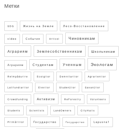
Метки
Жизнь на Земле
Лесо-Восстановление
SDG
Чиновникам
video
События
Articol
Аграриям
Землесобственникам
Школьникам
Экологам
Ученным
Студентам
Аграриям
Reîmpădurire
Ecolgilor
Demnitarilor
Agrarienilor
Latifundiarilor
Elevilor
Studenților
Savanților
Активизм
Crowdfunding
ReForestry
Volunteers
Students
Scientists
LandOwners
CityHalls
Государство
Lapusna1
Primăriilor
Государство