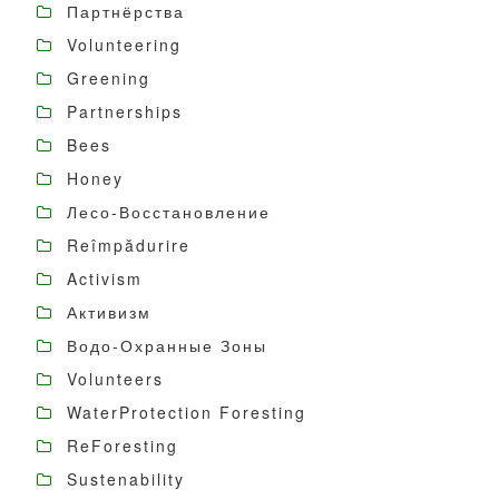
Партнёрства
Volunteering
Greening
Partnerships
Bees
Honey
Лесо-Восстановление
Reîmpădurire
Activism
Активизм
Водо-Охранные Зоны
Volunteers
WaterProtection Foresting
ReForesting
Sustenability