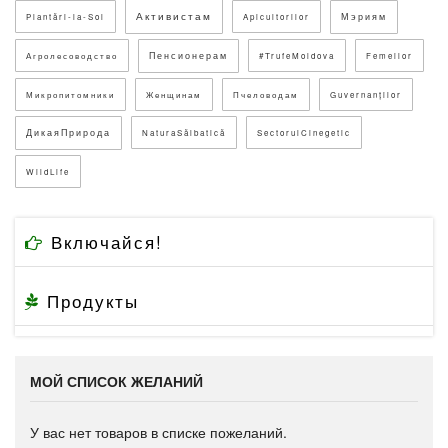
Активистам
Мэриям
Plantări-la-Sol
Apicultorilor
Пенсионерам
Агролесоводство
#TrufeMoldova
Femeilor
Микропитомники
Женщинам
Пчеловодам
Guvernanților
ДикаяПрирода
NaturaSălbatică
SectorulCinegetic
WildLife
Включайся!
Продукты
МОЙ СПИСОК ЖЕЛАНИЙ
У вас нет товаров в списке пожеланий.