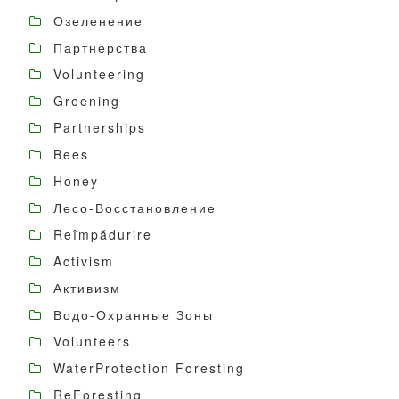
Озеленение
Партнёрства
Volunteering
Greening
Partnerships
Bees
Honey
Лесо-Восстановление
Reîmpădurire
Activism
Активизм
Водо-Охранные Зоны
Volunteers
WaterProtection Foresting
ReForesting