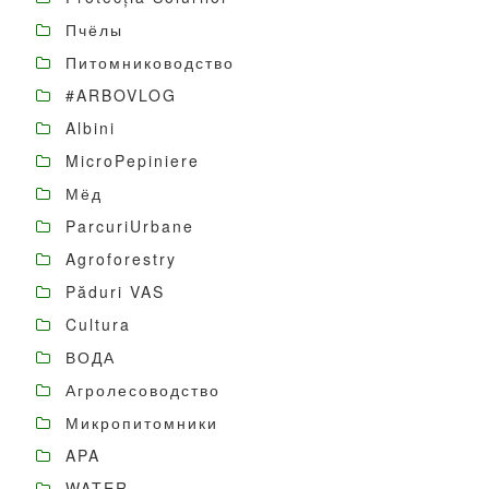
Пчёлы
Питомниководство
#ARBOVLOG
Albini
MicroPepiniere
Мёд
ParcuriUrbane
Agroforestry
Păduri VAS
Cultura
ВОДА
Агролесоводство
Микропитомники
APA
WATER