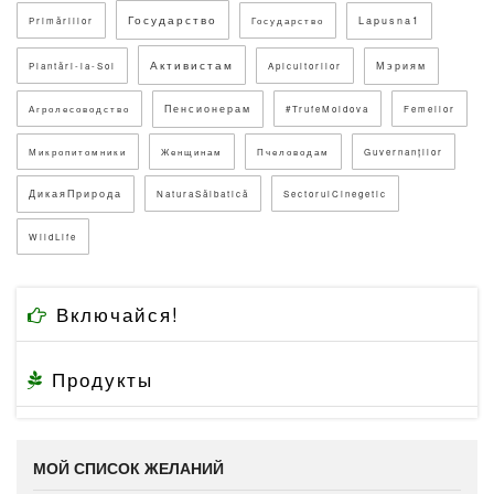
Государство
Lapusna1
Primăriilor
Государство
Активистам
Мэриям
Plantări-la-Sol
Apicultorilor
Пенсионерам
Агролесоводство
#TrufeMoldova
Femeilor
Микропитомники
Женщинам
Пчеловодам
Guvernanților
ДикаяПрирода
NaturaSălbatică
SectorulCinegetic
WildLife
Включайся!
Продукты
МОЙ СПИСОК ЖЕЛАНИЙ