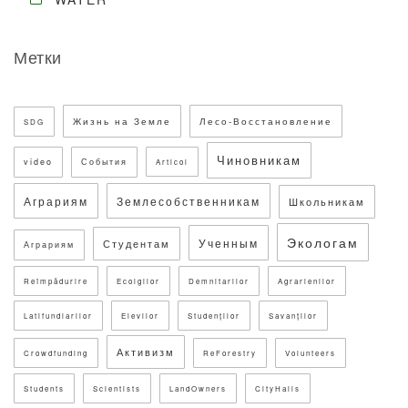
Метки
Жизнь на Земле
Лесо-Восстановление
SDG
Чиновникам
video
События
Articol
Аграриям
Землесобственникам
Школьникам
Экологам
Ученным
Студентам
Аграриям
Reîmpădurire
Ecolgilor
Demnitarilor
Agrarienilor
Latifundiarilor
Elevilor
Studenților
Savanților
Активизм
Crowdfunding
ReForestry
Volunteers
Students
Scientists
LandOwners
CityHalls