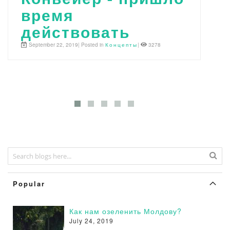
время
б
действовать
к
в
September 22, 2019| Posted in
Концепты
|
3278
л
Nov
Дин
Popular
Как нам озеленить Молдову?
July 24, 2019