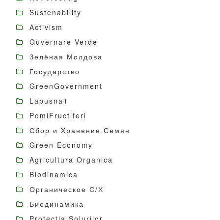
Sustenability
Activism
Guvernare Verde
Зелёная Молдова
Государство
GreenGovernment
Lapusna1
PomiFructiferi
Сбор и Хранение Семян
Green Economy
Agricultura Organica
Biodinamica
Органическое С/Х
Биодинамика
Protecția Solurilor