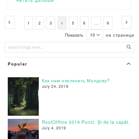
Читать дальше
Страница
Страница
Предыдущее
Стра
Сле
Страница
Страница
Страница
You're
Страница
Страница
Страница
1
2
3
4
5
6
...
9
currently
Показать
на странице
reading
page
Popular
Как нам озеленить Молдову?
July 24, 2019
RoofOffline 2019 Punct. Şi de la capăt.
July 4, 2019