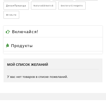
ДикаяПрирода
NaturaSălbatică
SectorulCinegetic
WildLife
Включайся!
Продукты
МОЙ СПИСОК ЖЕЛАНИЙ
У вас нет товаров в списке пожеланий.