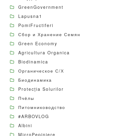
GreenGovernment
Lapusna1
PomiFructiferi
Сбор и Хранение Семян
Green Economy
Agricultura Organica
Biodinamica
Органическое С/Х
Биодинамика
Protecția Solurilor
Пчёлы
Питомниководство
#ARBOVLOG
Albini
MicroPepiniere