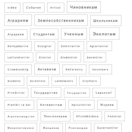
Чиновникам
video
События
Articol
Аграриям
Землесобственникам
Школьникам
Экологам
Ученным
Студентам
Аграриям
Reîmpădurire
Ecolgilor
Demnitarilor
Agrarienilor
Latifundiarilor
Elevilor
Studenților
Savanților
Активизм
Crowdfunding
ReForestry
Volunteers
Students
Scientists
LandOwners
CityHalls
Государство
Lapusna1
Primăriilor
Государство
Активистам
Мэриям
Plantări-la-Sol
Apicultorilor
Пенсионерам
Агролесоводство
#TrufeMoldova
Femeilor
Микропитомники
Женщинам
Пчеловодам
Guvernanților