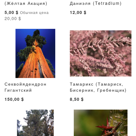
ДОБАВИТЬ
ДОБАВИТЬ
ДОБАВИТ
ДОБАВ
(Жёлтая Акация)
В корзину
Даниэля (Tetradium)
В корзину
В
В
В
В
Специальная
5,00 $
12,00 $
Обычная цена
СПИСОК
СРАВНЕНИЕ
СПИСОК
СРАВН
цена
20,00 $
ЖЕЛАНИЙ
ЖЕЛАНИ
Секвойядендрон
Тамарикс (Тамариск,
ДОБАВИТЬ
ДОБАВИТЬ
ДОБАВИТ
ДОБАВ
Гигантский
В корзину
Бисерник, Гребенщик)
В корзину
В
В
В
В
150,00 $
8,50 $
СПИСОК
СРАВНЕНИЕ
СПИСОК
СРАВН
ЖЕЛАНИЙ
ЖЕЛАНИ