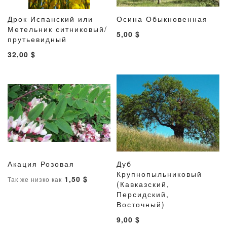
Дрок Испанский или
Осина Обыкновенная
ДОБАВИТЬ
ДОБАВИТЬ
ДОБАВИТ
ДОБАВ
Метельник ситниковый/
В корзину
В корзину
5,00 $
В
В
В
В
прутьевидный
СПИСОК
СРАВНЕНИЕ
СПИСОК
СРАВН
32,00 $
ЖЕЛАНИЙ
ЖЕЛАНИ
Акация Розовая
Дуб
ДОБАВИТЬ
ДОБАВИТЬ
ДОБАВИТ
ДОБАВ
В корзину
Крупнопыльниковый
В корзину
1,50 $
Так же низко как
В
В
В
В
(Кавказский,
СПИСОК
СРАВНЕНИЕ
СПИСОК
СРАВН
Персидский,
ЖЕЛАНИЙ
ЖЕЛАНИ
Восточный)
9,00 $