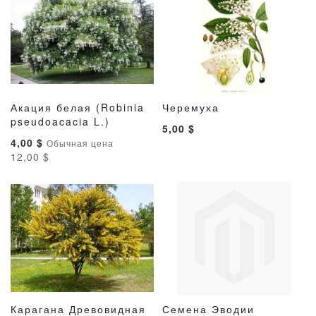
Акация белая (Robinia
Черемуха
ДОБАВИТЬ
ДОБАВИТЬ
ДОБАВИТ
ДОБАВ
pseudoacacia L.)
В корзину
В корзину
5,00 $
В
В
В
В
Специальная
4,00 $
Обычная цена
СПИСОК
СРАВНЕНИЕ
СПИСОК
СРАВН
цена
12,00 $
ЖЕЛАНИЙ
ЖЕЛАНИ
Карагана Древовидная
Семена Эводии