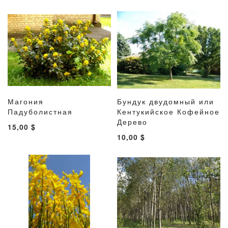
ЖЕЛАНИЙ
ЖЕЛАНИ
Магония
Бундук двудомный или
ДОБАВИТЬ
ДОБАВИТЬ
ДОБАВИТ
ДОБАВ
Падуболистная
В корзину
Кентукийское Кофейное
В корзину
В
В
В
В
Дерево
15,00 $
СПИСОК
СРАВНЕНИЕ
СПИСОК
СРАВН
10,00 $
ЖЕЛАНИЙ
ЖЕЛАНИ