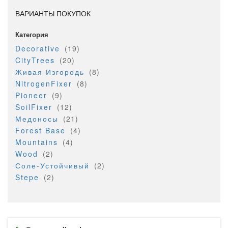
ВАРИАНТЫ ПОКУПОК
Категория
позиция
Decorative
19
позиция
CityTrees
20
позиция
Живая Изгородь
8
позиция
NitrogenFixer
8
позиция
Pioneer
9
позиция
SoilFixer
12
позиция
Медоносы
21
позиция
Forest Base
4
позиция
Mountains
4
позиция
Wood
2
позиция
Соле-Устойчивый
2
позиция
Stepe
2