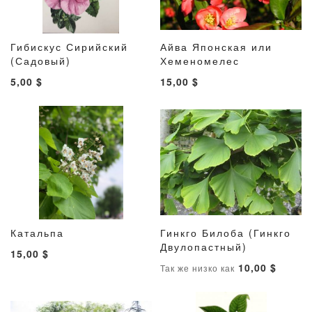
Гибискус Сирийский
Айва Японская или
ДОБАВИТЬ
ДОБАВИТЬ
ДОБАВИТ
ДОБАВ
(Садовый)
В корзину
Хеменомелес
В корзину
В
В
В
В
5,00 $
15,00 $
СПИСОК
СРАВНЕНИЕ
СПИСОК
СРАВН
ЖЕЛАНИЙ
ЖЕЛАНИ
Катальпа
Гинкго Билоба (Гинкго
ДОБАВИТЬ
ДОБАВИТЬ
ДОБАВИТ
ДОБАВ
В корзину
Двулопастный)
В корзину
15,00 $
В
В
В
В
10,00 $
Так же низко как
СПИСОК
СРАВНЕНИЕ
СПИСОК
СРАВН
ЖЕЛАНИЙ
ЖЕЛАНИ