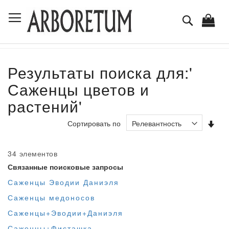
Skip
Toggle Nav
to
Поиск
Content
Результаты поиска для:'
Саженцы цветов и
растений'
Зад
Сортировать по
на
по
во
34
элементов
Связанные поисковые запросы
Саженцы Эводии Даниэля
Саженцы медоносов
Саженцы+Эводии+Даниэля
Саженцы+Фисташка