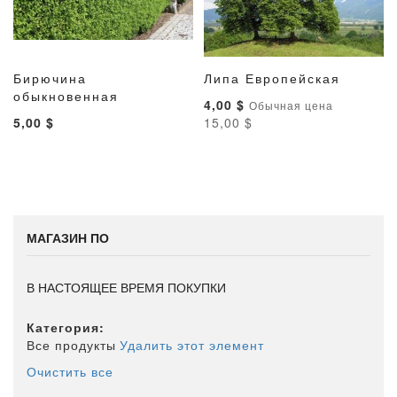
Бирючина
Липа Европейская
ДОБАВИТЬ
ДОБАВИТЬ
ДОБАВИТ
ДОБАВ
обыкновенная
В корзину
В корзину
Специальная
4,00 $
Обычная цена
В
В
В
В
цена
5,00 $
15,00 $
СПИСОК
СРАВНЕНИЕ
СПИСОК
СРАВН
ЖЕЛАНИЙ
ЖЕЛАНИ
МАГАЗИН ПО
В НАСТОЯЩЕЕ ВРЕМЯ ПОКУПКИ
Категория
Все продукты
Удалить этот элемент
Очистить все