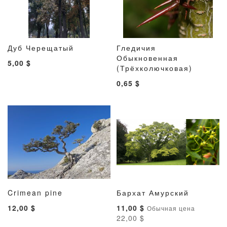
Дуб Черещатый
Гледичия
ДОБАВИТЬ
ДОБАВИТЬ
ДОБАВИТ
ДОБАВ
В корзину
Обыкновенная
В корзину
5,00 $
В
В
В
В
(Трёхколючковая)
СПИСОК
СРАВНЕНИЕ
СПИСОК
СРАВН
0,65 $
ЖЕЛАНИЙ
ЖЕЛАНИ
Crimean pine
Бархат Амурский
ДОБАВИТЬ
ДОБАВИТЬ
ДОБАВИТ
ДОБАВ
В корзину
В корзину
Специальная
12,00 $
11,00 $
Обычная цена
В
В
В
В
цена
22,00 $
СПИСОК
СРАВНЕНИЕ
СПИСОК
СРАВН