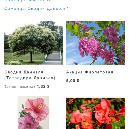
Саженцы Эводии Даниэля'
Эводия Даниэля
Акация Фиолетовая
ДОБАВИТЬ
ДОБАВИТЬ
ДОБАВИТ
ДОБАВ
(Тетрадиум Даниэля)
В корзину
В корзину
5,00 $
В
В
В
В
4,32 $
Так же низко как
СПИСОК
СРАВНЕНИЕ
СПИСОК
СРАВН
ЖЕЛАНИЙ
ЖЕЛАНИ