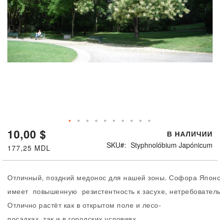
10,00 $
Перейти
В НАЛИЧИИ
к
SKU
Styphnolóbium Japónicum
177,25 MDL
началу
галереи
изображений
Отличный, поздний медонос для нашей зоны. Софора Японск
имеет повышенную резистентность к засухе, нетребователь
Отлично растёт как в открытом поле и лесо-
посадках, так и в городских условиях