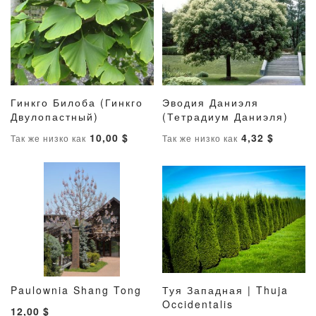
Гинкго Билоба (Гинкго
Эводия Даниэля
ДОБАВИТЬ
ДОБАВИТЬ
ДОБАВИТ
ДОБАВ
Двулопастный)
В корзину
(Тетрадиум Даниэля)
В корзину
В
В
В
В
10,00 $
4,32 $
Так же низко как
Так же низко как
СПИСОК
СРАВНЕНИЕ
СПИСОК
СРАВН
ЖЕЛАНИЙ
ЖЕЛАНИ
Paulownia Shang Tong
Туя Западная | Thuja
ДОБАВИТЬ
ДОБАВИТЬ
ДОБАВИТ
ДОБАВ
В корзину
Occidentalis
В корзину
12,00 $
В
В
В
В