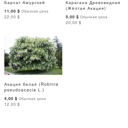
Бархат Амурский
Карагана Древовидная
ДОБАВИТЬ
ДОБАВИТЬ
ДОБАВИТ
ДОБАВ
В корзину
(Жёлтая Акация)
В корзину
Специальная
11,00 $
Обычная цена
В
В
В
В
цена
Специальная
22,00 $
5,00 $
Обычная цена
СПИСОК
СРАВНЕНИЕ
СПИСОК
СРАВН
цена
20,00 $
ЖЕЛАНИЙ
ЖЕЛАНИ
Акация белая (Robinia
ДОБАВИТЬ
ДОБАВИТЬ
pseudoacacia L.)
В корзину
В
В
Специальная
4,00 $
Обычная цена
СПИСОК
СРАВНЕНИЕ
цена
12,00 $
ЖЕЛАНИЙ