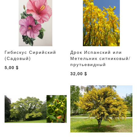
Гибискус Сирийский
Дрок Испанский или
ДОБАВИТЬ
ДОБАВИТЬ
ДОБАВИТ
ДОБАВ
(Садовый)
В корзину
Метельник ситниковый/
В корзину
В
В
В
В
прутьевидный
5,00 $
СПИСОК
СРАВНЕНИЕ
СПИСОК
СРАВН
32,00 $
ЖЕЛАНИЙ
ЖЕЛАНИ