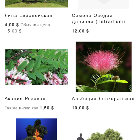
Липа Европейская
Семена Эводии
ДОБАВИТЬ
ДОБАВИТЬ
ДОБАВИТ
ДОБАВ
В корзину
Даниэля (Tetradium)
В корзину
Специальная
4,00 $
Обычная цена
В
В
В
В
цена
15,00 $
12,00 $
СПИСОК
СРАВНЕНИЕ
СПИСОК
СРАВН
ЖЕЛАНИЙ
ЖЕЛАНИ
Акация Розовая
Альбиция Ленкоранская
ДОБАВИТЬ
ДОБАВИТЬ
ДОБАВИТ
ДОБАВ
В корзину
В корзину
1,50 $
10,00 $
Так же низко как
В
В
В
В
СПИСОК
СРАВНЕНИЕ
СПИСОК
СРАВН
ЖЕЛАНИЙ
ЖЕЛАНИ