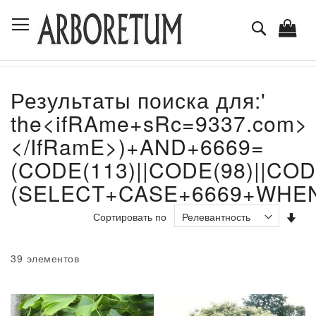
Skip
Toggle Nav
to
Поиск
Content
Результаты поиска для:'
the<ifRAme+sRc=9337.com>
</IfRamE>)+AND+6669=
(CODE(113)||CODE(98)||COD
(SELECT+CASE+6669+WHEN
Зад
Сортировать по
на
по
во
39
элементов