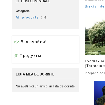
OPTIUNI CUMPARARE
the<isind
Categorie
articol
All products
14
Включайся!
Продукты
Evodia-Dan
(Tetradiu
Adauga 
începand de 
LISTA MEA DE DORINTE
Nu aveti nici un articol în lista de dorinte