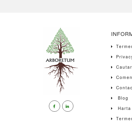
INFORM
Termen
Privac
Cauta
Comenz
Contac
Blog
Harta 
Termen