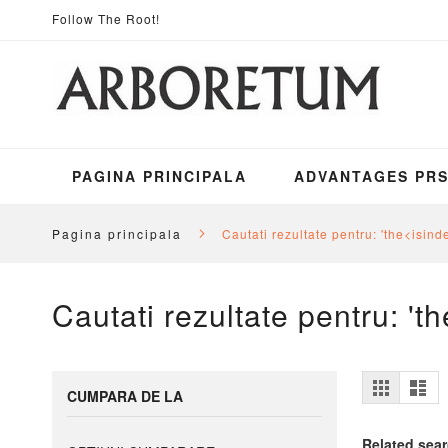
Mergeti
Follow The Root!
la
Continut
PAGINA PRINCIPALA
ADVANTAGES PR
Pagina principala
Cautati rezultate pentru: 'the<isi
Cautati rezultate pentru: 
Vizuali
Grila
Lis
CUMPARA DE LA
ca
Related sea