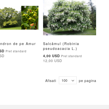
endron de pe Amur
Salcâmul (Robinia
ADAUGATI
ADAUGATI
ADAUGATI
ADAUGAT
pseudoacacia L.)
ga în cos
Adauga în cos
USD
Pret standard
LA
PENTRU
LA
PENTRU
Pret
USD
4,00 USD
Pret standard
LISTA
COMPARARE
LISTA
COMPAR
special
12,00 USD
DE
DE
DORINTE
DORINTE
Afisati
pe pagina