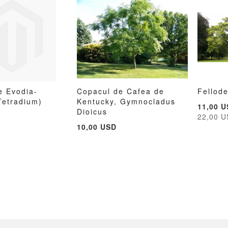
e Evodia-
Copacul de Cafea de
Fellod
ADAUGATI
ADAUGATI
ADAUGATI
ADAUGATI
(Tetradium)
Kentucky, Gymnocladus
în cos
Adauga în cos
Adau
Pret
11,00 
LA
PENTRU
LA
PENTRU
Dioicus
special
22,00 
LISTA
COMPARARE
LISTA
COMPARARE
10,00 USD
DE
DE
DORINTE
DORINTE