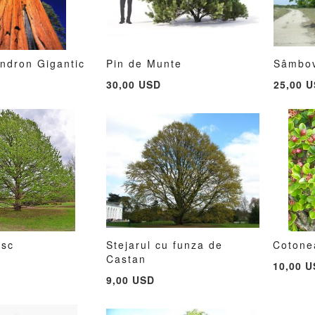
ndron Gigantic
Pin de Munte
Sâmbov
ADAUGATI
ADAUGATI
ADAUGATI
ADAUGATI
în cos
Adauga în cos
Adau
D
30,00 USD
25,00 
LA
PENTRU
LA
PENTRU
LISTA
COMPARARE
LISTA
COMPARARE
DE
DE
DORINTE
DORINTE
esc
Stejarul cu funza de
Cotone
ADAUGATI
ADAUGATI
ADAUGATI
ADAUGATI
Castan
în cos
Adauga în cos
Adau
10,00 
LA
PENTRU
LA
PENTRU
9,00 USD
LISTA
COMPARARE
LISTA
COMPARARE
DE
DE
DORINTE
DORINTE