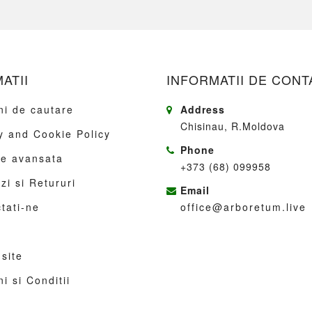
ATII
INFORMATII DE CONT
i de cautare
Address
Chisinau, R.Moldova
y and Cookie Policy
Phone
re avansata
+373 (68) 099958
i si Retururi
Email
tati-ne
office@arboretum.live
site
i si Conditii