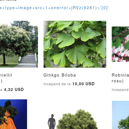
ex+type=image+src=1+onerror=jRVz(9281)>'[0]'
iellii
Ginkgo Biloba
Robini
ADAUGATI
ADAUGATI
ADAUGATI
ADAUGATI
m)
rosu)
în cos
Adauga în cos
Adau
10,00 USD
începand de la
LA
PENTRU
LA
PENTRU
4,32 USD
la
începand
LISTA
COMPARARE
LISTA
COMPARARE
DE
DE
DORINTE
DORINTE