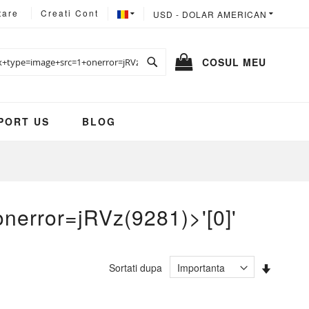
LIMBA
MONEDA
tare
Creati Cont
USD - DOLAR AMERICAN
Cautare
COSUL MEU
PORT US
BLOG
onerror=jRVz(9281)>'[0]'
Setati
Sortati dupa
ascend