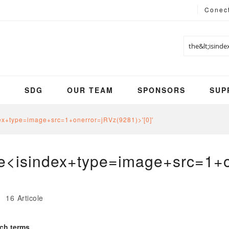
Conec
Cautare
S
SDG
OUR TEAM
SPONSORS
SUP
ndex+type=image+src=1+onerror=jRVz(9281)>'[0]'
'the<isindex+type=image+src=1+
zare
ta
16
Articole
rch terms