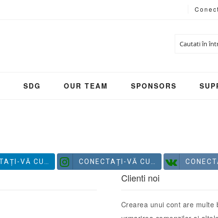
Conec
Cautare
S
SDG
OUR TEAM
SPONSORS
SUP
-VĂ CU LINKEDIN
CONECTAȚI-VĂ CU INSTAGRAM
CONECTAȚI-V
Clienti noi
Crearea unui cont are multe b