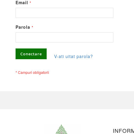
Email
Parola
Conectare
V-ati uitat parola?
INFORM