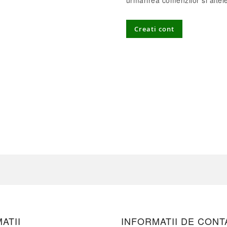
urmarirea comenzilor si altel
Creati cont
ATII
INFORMATII DE CONT