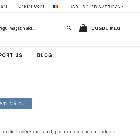
LIMBA
MONEDA
tare
Creati Cont
USD - DOLAR AMERICAN
Cautare
COSUL MEU
PORT US
BLOG
Ă CU VKONTAKTE
eneficii: check aut rapid, pastrarea mai multor adrese,