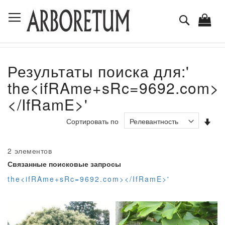
Skip
Toggle Nav
to
Поиск
Content
Результаты поиска для:'
the<ifRAme+sRc=9692.com>
</IfRamE>'
Зад
Сортировать по
на
по
во
2
элементов
Связанные поисковые запросы
the<ifRAme+sRc=9692.com></IfRamE>'