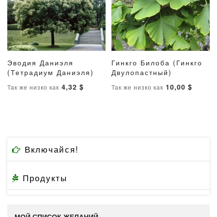
Эводия Даниэля
Гинкго Билоба (Гинкго
ДОБАВИТЬ
ДОБАВИТЬ
ДОБАВИТ
ДОБАВ
(Тетрадиум Даниэля)
В корзину
Двулопастный)
В корзину
В
В
В
В
4,32 $
10,00 $
Так же низко как
Так же низко как
СПИСОК
СРАВНЕНИЕ
СПИСОК
СРАВН
ЖЕЛАНИЙ
ЖЕЛАНИ
Включайся!
Продукты
МОЙ СПИСОК ЖЕЛАНИЙ