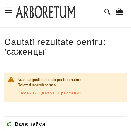
Mergeti
Comutare în navigare
la
Cautare
Continut
Cautati rezultate pentru:
'саженцы'
Nu s-au gasit rezultate pentru cautare.
Related search terms
Саженцы цветов и растений
Включайся!