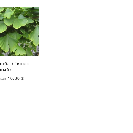
лоба (Гинкго
ДОБАВИТЬ
ДОБАВИТЬ
тный)
ну
В
В
10,00 $
 как
СПИСОК
СРАВНЕНИЕ
ЖЕЛАНИЙ