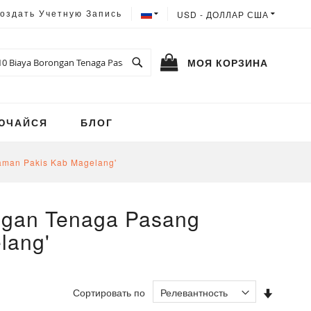
ЯЗЫК
ВАЛЮТА
оздать Учетную Запись
USD - ДОЛЛАР США
Поиск
МОЯ КОРЗИНА
ЮЧАЙСЯ
БЛОГ
aman Pakis Kab Magelang'
ngan Tenaga Pasang
lang'
Задать
Сортировать по
напра