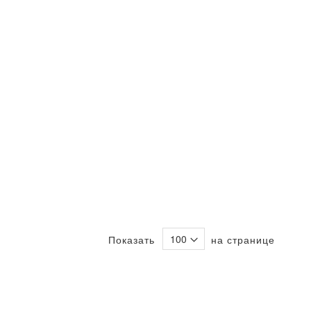
по
возрас
Показать
на странице